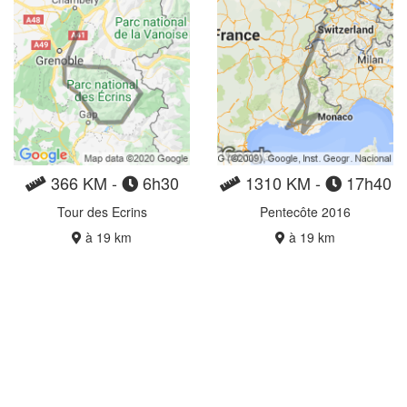
366 KM -
6h30
1310 KM -
17h40
Tour des Ecrins
Pentecôte 2016
à 19 km
à 19 km