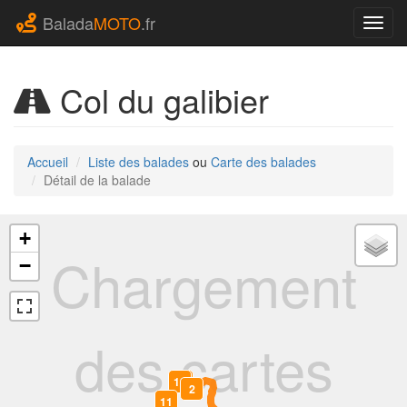
Balada
MOTO
.fr
Navig
Col du galibier
Accueil
Liste des balades
ou
Carte des balades
Détail de la balade
+
Chargement
−
des cartes
12
0
1
2
11