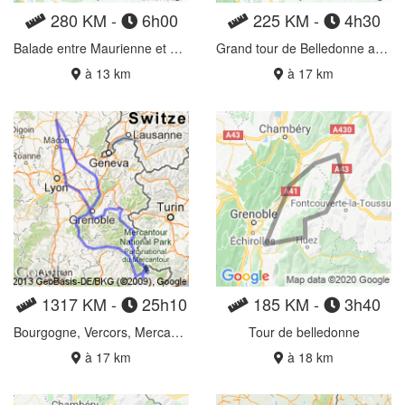
280 KM -
6h00
225 KM -
4h30
Balade entre Maurienne et Romanche
Grand tour de Belledonne anti-horaire
à 13 km
à 17 km
1317 KM -
25h10
185 KM -
3h40
Bourgogne, Vercors, Mercantour
Tour de belledonne
à 17 km
à 18 km