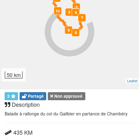
3
10
5
6
4
7
9
8
50 km
Leaflet
3
Partagé
Non approuvé
Description
Balade à rallonge du col du Galibier en partance de Chambéry
435 KM