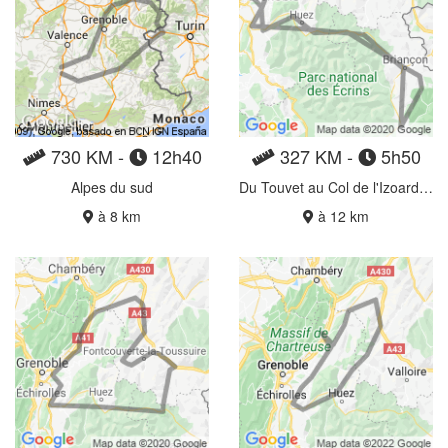
730 KM -
12h40
327 KM -
5h50
Alpes du sud
Du Touvet au Col de l'Izoard via le Lautaret
à 8 km
à 12 km