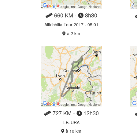
660 KM -
8h30
Alltrichilia Tour 2017 - 05.01
à 2 km
727 KM -
12h30
LEJURA
à 10 km