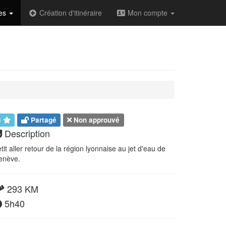
des
Création d'itinéraire
Mon compte
3
Partagé
Non approuvé
Description
tit aller retour de la région lyonnaise au jet d'eau de
enève.
293 KM
5h40