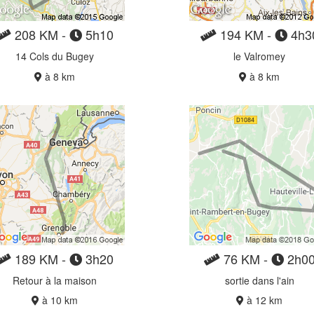
208 KM -
5h10
194 KM -
4h3
14 Cols du Bugey
le Valromey
à 8 km
à 8 km
189 KM -
3h20
76 KM -
2h0
Retour à la maison
sortie dans l'ain
à 10 km
à 12 km