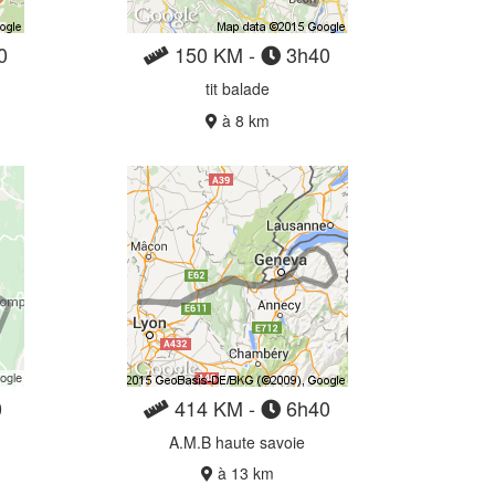
0
150 KM -
3h40
tit balade
à 8 km
0
414 KM -
6h40
A.M.B haute savoie
à 13 km