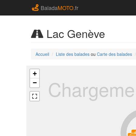
Balada
MOTO
.fr
Lac Genève
Accueil
Liste des balades
ou
Carte des balades
+
Chargemen
−