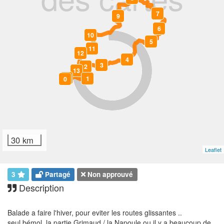
7
9
6
10
5
11
12
4
3
2
13
14
1
0
30 km
Leaflet
3
Partagé
Non approuvé
Description
Balade a faire l'hiver, pour eviter les routes glissantes ..
seul bémol, la partie Grimaud / la Napoule ou il y a beaucoup de