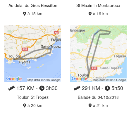
Au delà du Gros Bessillon
St Maximin Montauroux
à 15 km
à 16 km
157 KM -
3h30
291 KM -
5h50
Toulon St-Tropez
Balade du 04/10/2018
à 20 km
à 21 km