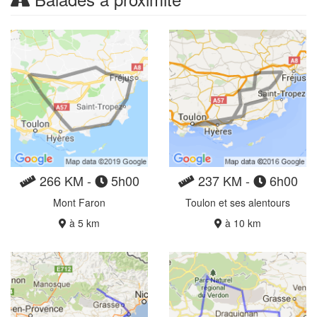
266 KM -
5h00
237 KM -
6h00
Mont Faron
Toulon et ses alentours
à 5 km
à 10 km