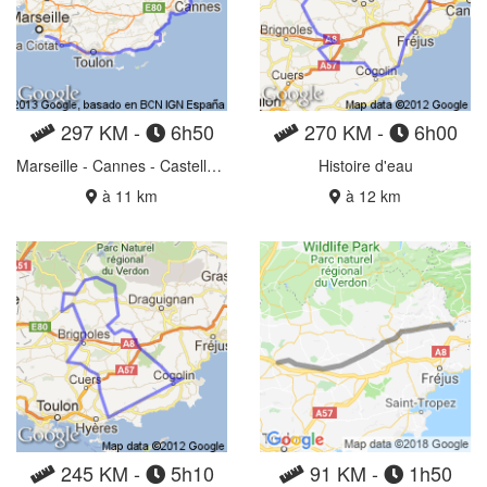
297 KM -
6h50
270 KM -
6h00
Marseille - Cannes - Castellane
Histoire d'eau
à 11 km
à 12 km
245 KM -
5h10
91 KM -
1h50