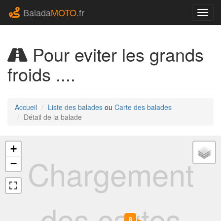
Balada
MOTO
.fr
Navig
Pour eviter les grands
froids ....
Accueil
Liste des balades
ou
Carte des balades
Détail de la balade
+
Chargement
−
des cartes
8