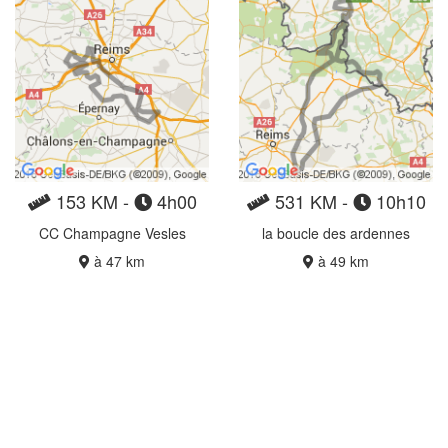
153 KM -
4h00
531 KM -
10h10
CC Champagne Vesles
la boucle des ardennes
à 47 km
à 49 km