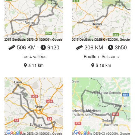
506 KM -
9h20
206 KM -
3h50
Les 4 vallées
Bouillon -Soissons
à 11 km
à 19 km