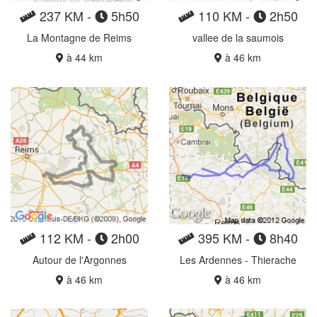
237 KM -
5h50
110 KM -
2h50
La Montagne de Reims
vallee de la saumois
à 44 km
à 46 km
112 KM -
2h00
395 KM -
8h40
Autour de l'Argonnes
Les Ardennes - Thierache
à 46 km
à 46 km