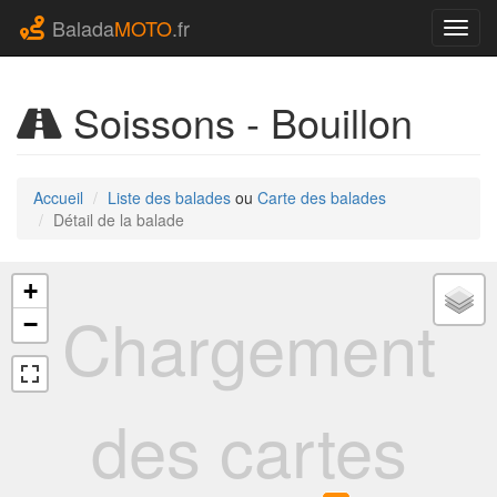
Balada
MOTO
.fr
Navig
Soissons - Bouillon
Accueil
Liste des balades
ou
Carte des balades
Détail de la balade
+
Chargement
−
des cartes