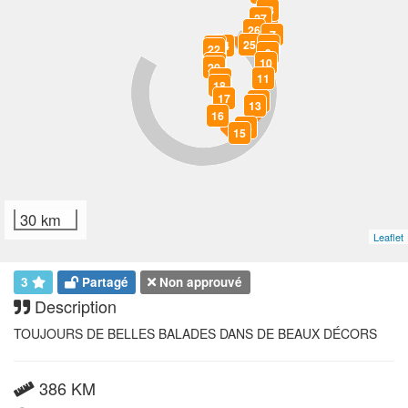
28
27
26
7
25
24
8
23
22
9
10
21
20
11
19
18
17
12
13
16
14
15
30 km
Leaflet
3
Partagé
Non approuvé
Description
TOUJOURS DE BELLES BALADES DANS DE BEAUX DÉCORS
386 KM