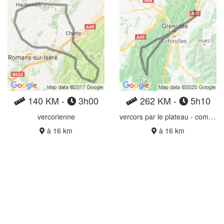
140 KM -
3h00
262 KM -
5h10
vercorienne
vercors par le plateau - combe Laval et Grands goulets
à 16 km
à 16 km