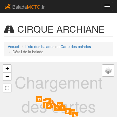
Balada
MOTO
.fr
Navig
CIRQUE ARCHIANE
Accueil
Liste des balades
ou
Carte des balades
Détail de la balade
+
Chargement
−
des cartes
32
33
0
31
1
30
2
3
4
29
5
6