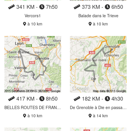
341 KM -
7h50
373 KM -
6h50
Vercors1
Balade dans le Trieve
à 10 km
à 10 km
417 KM -
8h50
182 KM -
4h30
BELLES ROUTES DE FRANCE
De Grenoble à Die en passant par le vercors
à 10 km
à 14 km