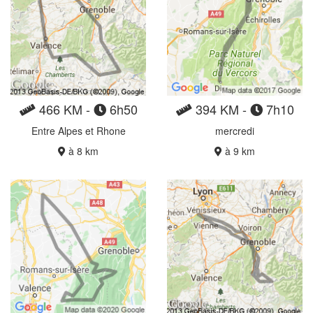
466 KM -
6h50
394 KM -
7h10
Entre Alpes et Rhone
mercredi
à 8 km
à 9 km