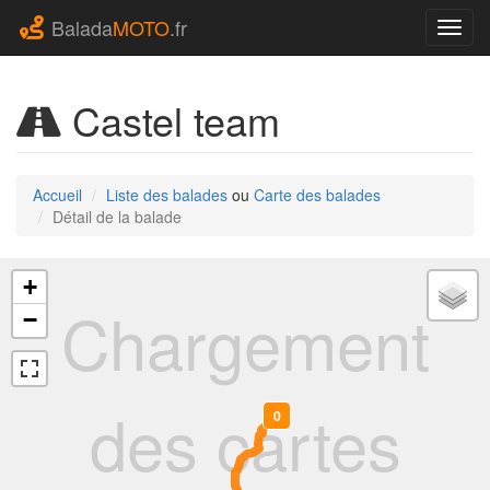
Balada
MOTO
.fr
Navig
Castel team
Accueil
Liste des balades
ou
Carte des balades
Détail de la balade
+
Chargement
−
des cartes
0