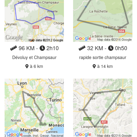
96 KM -
2h10
32 KM -
0h50
Dévoluy et Champsaur
rapide sortie champsaur
à 6 km
à 14 km