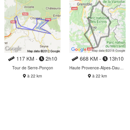
117 KM -
2h10
668 KM -
13h10
Tour de Serre-Ponçon
Haute Provence-Alpes-Dauphiné
à 22 km
à 22 km