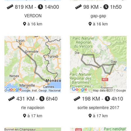
819 KM -
14h00
98 KM -
1h50
VERDON
gap-gap
à 16 km
à 16 km
431 KM -
6h40
198 KM -
4h10
rte napoleon
sortie septembre 2017
à 17 km
à 17 km