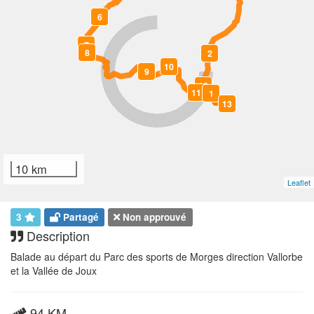
6
7
8
2
10
9
12
11
1
13
0
10 km
Leaflet
3
Partagé
Non approuvé
Description
Balade au départ du Parc des sports de Morges direction Vallorbe
et la Vallée de Joux
94 KM