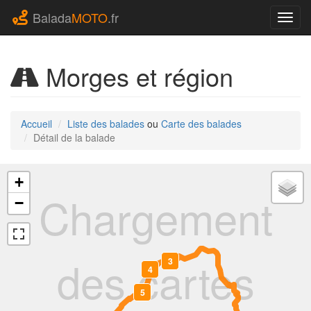
Balada
MOTO
.fr
Navig
Morges et région
Accueil
Liste des balades
ou
Carte des balades
Détail de la balade
+
Chargement
−
des cartes
3
4
5