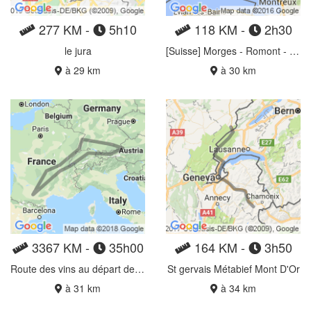
277 KM -
5h10
118 KM -
2h30
le jura
[Suisse] Morges - Romont - Bulle
à 29 km
à 30 km
3367 KM -
35h00
164 KM -
3h50
Route des vins au départ de Toulouse
St gervais Métabief Mont D'Or
à 31 km
à 34 km