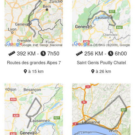
392 KM -
7h50
256 KM -
6h00
Routes des grandes Alpes 7
Saint Genis Pouilly Chatel
à 15 km
à 26 km