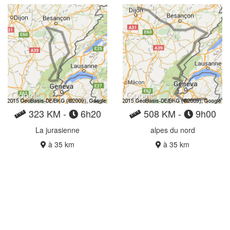
323 KM -
6h20
508 KM -
9h00
La jurasienne
alpes du nord
à 35 km
à 35 km