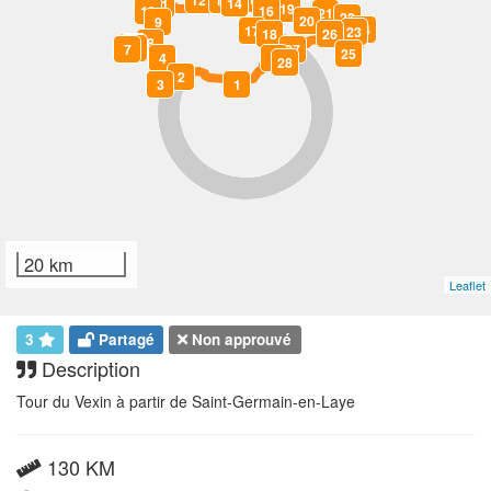
12
13
14
11
19
10
16
21
22
20
9
24
17
23
18
26
8
5
6
7
27
25
4
0
28
2
3
1
20 km
Leaflet
3
Partagé
Non approuvé
Description
Tour du Vexin à partir de Saint-Germain-en-Laye
130 KM