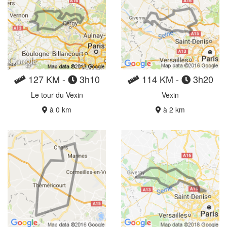
127 KM -
3h10
114 KM -
3h20
Le tour du Vexin
Vexin
à 0 km
à 2 km