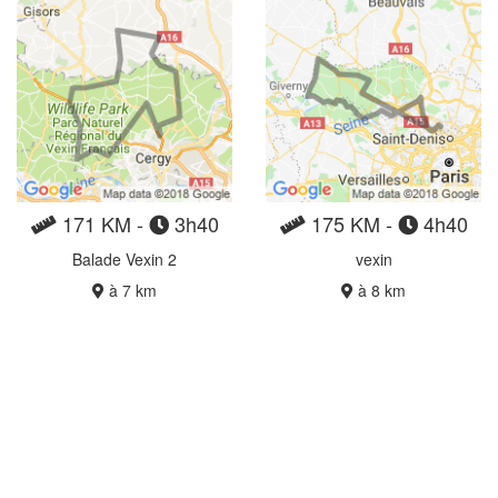
171 KM -
3h40
175 KM -
4h40
Balade Vexin 2
vexin
à 7 km
à 8 km