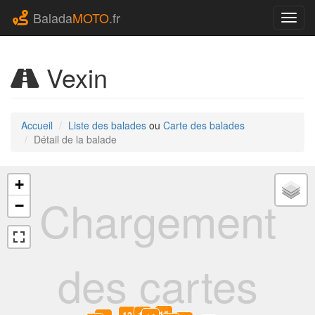
Balada
MOTO
.fr
Navig
Vexin
Accueil
Liste des balades
ou
Carte des balades
Détail de la balade
+
Chargement
−
des cartes
15