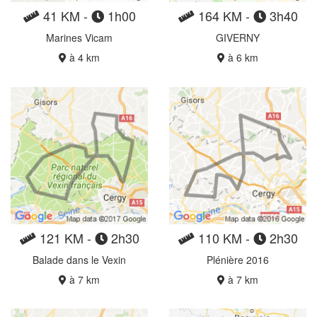
41 KM -
1h00
164 KM -
3h40
Marines Vicam
GIVERNY
à 4 km
à 6 km
121 KM -
2h30
110 KM -
2h30
Balade dans le Vexin
Plénière 2016
à 7 km
à 7 km