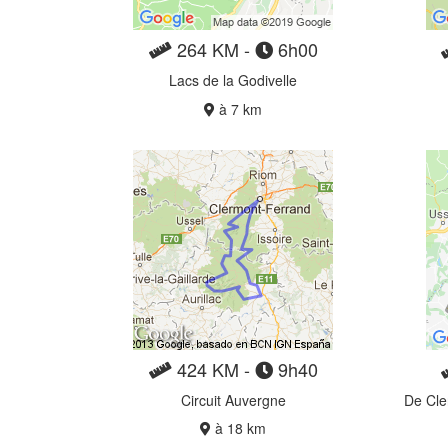
264 KM -
6h00
Lacs de la Godivelle
à 7 km
424 KM -
9h40
Circuit Auvergne
De Cle
à 18 km