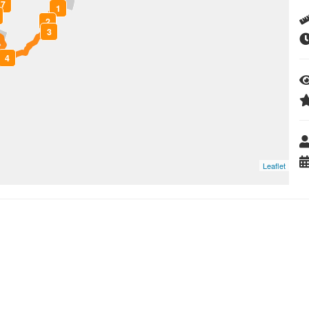
7
1
2
3
4
Leaflet