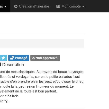
des
Création d'itinéraire
Mon compte
3
Partagé
Non approuvé
Description
une de mes classiques. Au travers de beaux paysages
llonnés et verdoyants, sur cette petite ballades il est
ssible d'en prendre plein les yeux et/ou d'user le pneu
r toute la largeur selon l'humeur du moment. Le
vêtement de la route est bon partout.
nne ballade.
ierry.