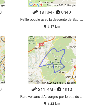
0
19 KM -
0h40
1
Petite boucle avec la descente de Saurier sur St Floret
à 17 km
0
211 KM -
4h10
c
Parc volcans d'Auvergne par le pas de Peyrol
à 22 km