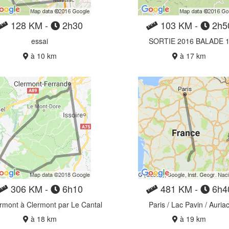
128 KM -
2h30
103 KM -
2h5
essai
SORTIE 2016 BALADE 
à 10 km
à 17 km
306 KM -
6h10
481 KM -
6h4
rmont à Clermont par Le Cantal
Paris / Lac Pavin / Auria
à 18 km
à 19 km