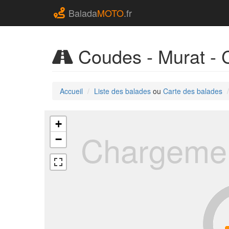
Balada
MOTO
.fr
Coudes - Murat -
Accueil
Liste des balades
ou
Carte des balades
+
Chargemen
−