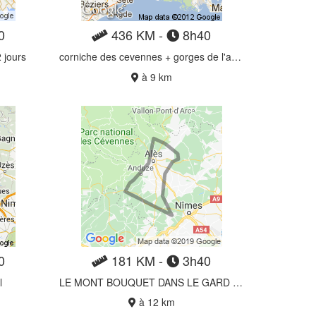
0
436 KM -
8h40
 jours
corniche des cevennes + gorges de l'ardeche
à 9 km
0
181 KM -
3h40
l
LE MONT BOUQUET DANS LE GARD 171km
à 12 km