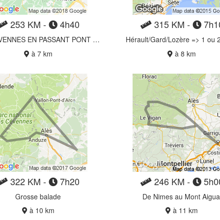
253 KM -
4h40
315 KM -
7h1
LES CEVENNES EN PASSANT PONT DE MONTVER
Hérault/Gard/Lozère => 1 ou 2
à 7 km
à 8 km
322 KM -
7h20
246 KM -
5h0
Grosse balade
De Nimes au Mont Aigua
à 10 km
à 11 km