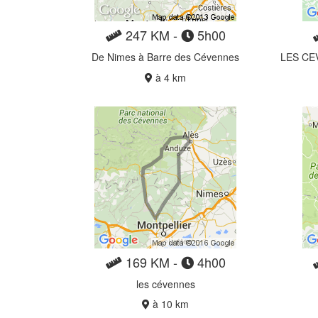
247 KM -
5h00
De Nimes à Barre des Cévennes
à 4 km
169 KM -
4h00
les cévennes
à 10 km