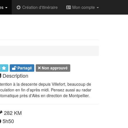
des
Création d'itinéraire
Mon compte
3
Partagé
Non approuvé
Description
tention à la descente depuis Villefort, beaucoup de
rculation en fin d'après midi. Pensez aussi au radar
tomatique près d'Alès en direction de Montpellier.
282 KM
5h50