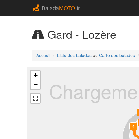
Balada
MOTO
.fr
Gard - Lozère
Accueil
Liste des balades
ou
Carte des balades
+
Chargemen
−
4