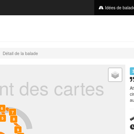
Idées de bala
Détail de la balade
t des cartes
At
ci
au
6
7
5
8
9