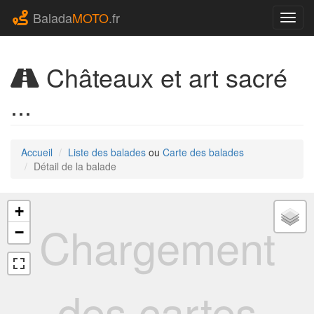
Balada
MOTO
.fr
Navig
Châteaux et art sacré
...
Accueil
Liste des balades
ou
Carte des balades
Détail de la balade
+
Chargement
−
des cartes