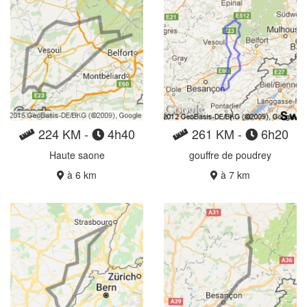
224 KM -
4h40
261 KM -
6h20
Haute saone
gouffre de poudrey
à 6 km
à 7 km