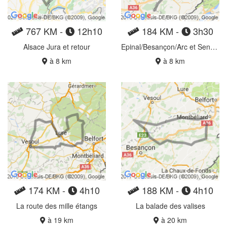
767 KM -
12h10
184 KM -
3h30
Alsace Jura et retour
Epinal/Besançon/Arc et Senans
à 8 km
à 8 km
174 KM -
4h10
188 KM -
4h10
La route des mille étangs
La balade des valises
à 19 km
à 20 km