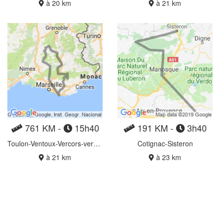
à 20 km
à 21 km
761 KM -
15h40
191 KM -
3h40
Toulon-Ventoux-Vercors-verdons
Cotignac-Sisteron
à 21 km
à 23 km