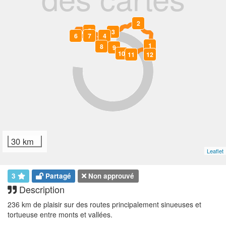
2
5
3
6
7
4
1
8
9
10
11
12
0
30 km
Leaflet
3
Partagé
Non approuvé
Description
236 km de plaisir sur des routes principalement sinueuses et
tortueuse entre monts et vallées.