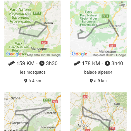
159 KM -
3h30
178 KM -
3h40
les mosquitos
balade alpes04
à 4 km
à 9 km