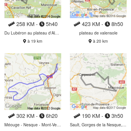
258 KM -
5h40
423 KM -
8h50
Du Lubéron au plateau d'Albion par le Mont Ventoux
plateau de valensole
à 19 km
à 20 km
302 KM -
6h20
190 KM -
3h50
Méouge - Nesque - Mont-Ventoux
Sault, Gorges de la Nesque, Gordes