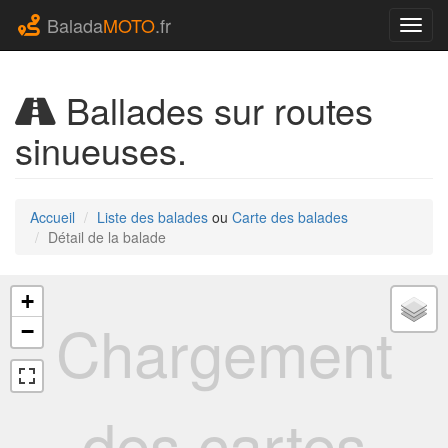
Balada
MOTO
.fr
Navig
Ballades sur routes
sinueuses.
Accueil
Liste des balades
ou
Carte des balades
Détail de la balade
+
Chargement
−
des cartes