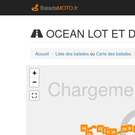
Balada
MOTO
.fr
OCEAN LOT ET
Accueil
Liste des balades
ou
Carte des balades
+
Chargemen
−
34
28
33
29
32
31
30
35
0