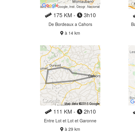
175 KM -
3h10
De Bordeaux a Cahors
Ba
à 14 km
111 KM -
2h10
Entre Lot et Lot et Garonne
à 29 km