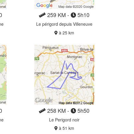
0
259 KM -
5h10
ne
Le périgord depuis Villeneuve
à 25 km
0
258 KM -
5h50
ne
Le Perigord noir
à 51 km