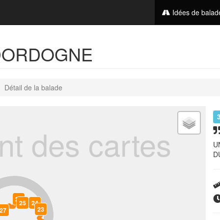
Idées de bala
 DORDOGNE
Détail de la balade
t des cartes
U
D
26
25
24
23
27