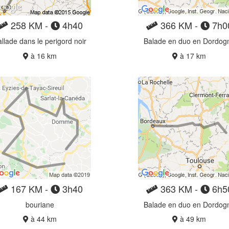
258 KM -
4h40
366 KM -
7h0
llade dans le perigord noir
Balade en duo en Dordog
à 16 km
à 17 km
167 KM -
3h40
363 KM -
6h5
bouriane
Balade en duo en Dordog
à 44 km
à 49 km