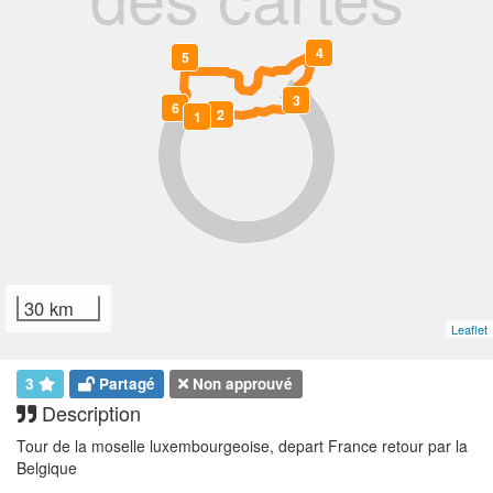
4
5
3
0
6
2
1
30 km
Leaflet
3
Partagé
Non approuvé
Description
Tour de la moselle luxembourgeoise, depart France retour par la
Belgique