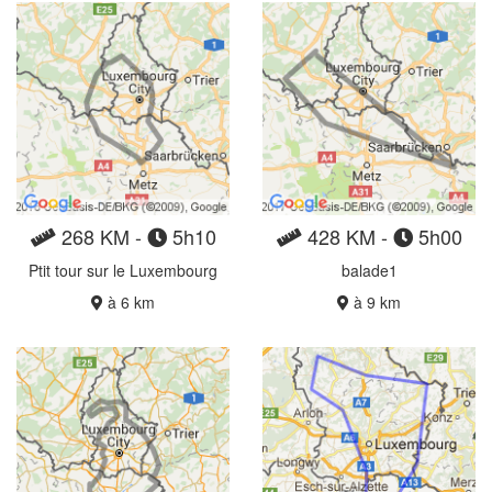
268 KM -
5h10
428 KM -
5h00
Ptit tour sur le Luxembourg
balade1
à 6 km
à 9 km