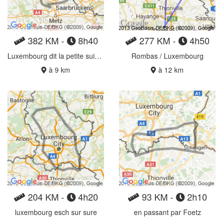
382 KM -
8h40
277 KM -
4h50
Luxembourg dit la petite suisse
Rombas / Luxembourg
à 9 km
à 12 km
204 KM -
4h20
93 KM -
2h10
luxembourg esch sur sure
en passant par Foetz