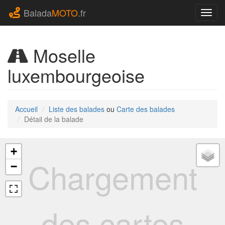
Balada
MOTO
.fr
Navig
Moselle
luxembourgeoise
Accueil
Liste des balades
ou
Carte des balades
Détail de la balade
+
Chargement
−
des cartes