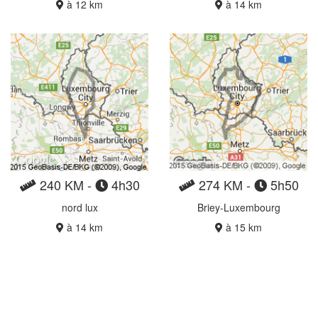
à 12 km
à 14 km
240 KM -
4h30
274 KM -
5h50
nord lux
Briey-Luxembourg
à 14 km
à 15 km