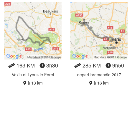
163 KM -
3h30
285 KM -
9h50
Vexin et Lyons le Foret
depart bremandie 2017
à 13 km
à 16 km