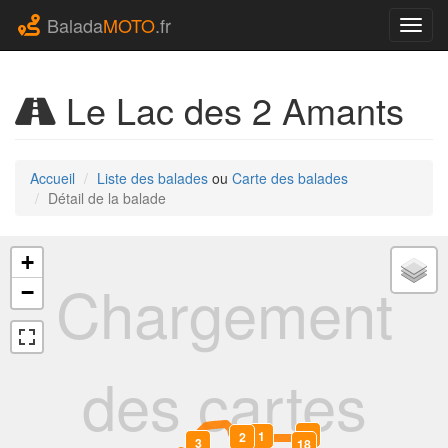
Balada
MOTO
.fr
Navig
Le Lac des 2 Amants
Accueil
Liste des balades
ou
Carte des balades
Détail de la balade
+
Chargement
−
des cartes
19
0
1
2
3
18