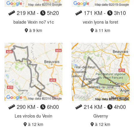
219 KM -
5h20
171 KM -
3h10
balade Vexin no7 v1c
vexin lyons la foret
à 9 km
à 11 km
290 KM -
6h00
214 KM -
4h00
Les virolos du Vexin
Giverny
à 12 km
à 12 km