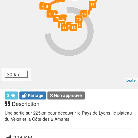
17
4
5
6
16
8
7
15
9
10
14
12
13
11
30 km
Leaflet
3
Partagé
Non approuvé
Description
Une sortie sur 225km pour découvrir le Pays de Lyons, le plateau
du Vexin et la Côte des 2 Amants
224 KM