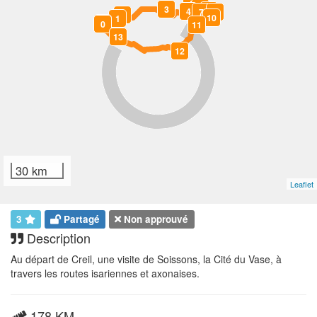
5
6
3
8
4
7
9
2
10
1
14
0
11
13
12
30 km
Leaflet
3
Partagé
Non approuvé
Description
Au départ de Creil, une visite de Soissons, la Cité du Vase, à
travers les routes isariennes et axonaises.
178 KM