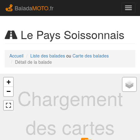
Balada
MOTO
.fr
Navig
Le Pays Soissonnais
Accueil
Liste des balades
ou
Carte des balades
Détail de la balade
+
Chargement
−
des cartes