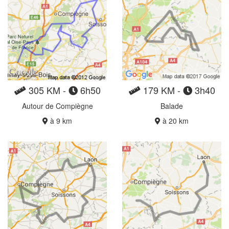
305 KM -
6h50
179 KM -
3h40
Autour de Compiègne
Balade
à 9 km
à 20 km