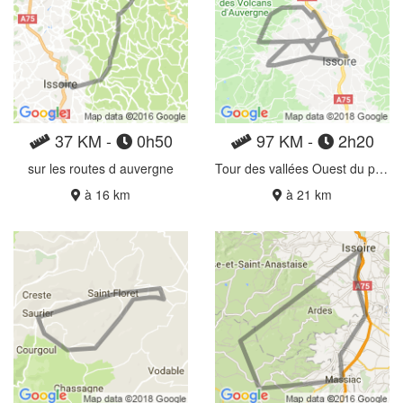
37 KM -
0h50
97 KM -
2h20
sur les routes d auvergne
Tour des vallées Ouest du puy-de-Dôme
à 16 km
à 21 km