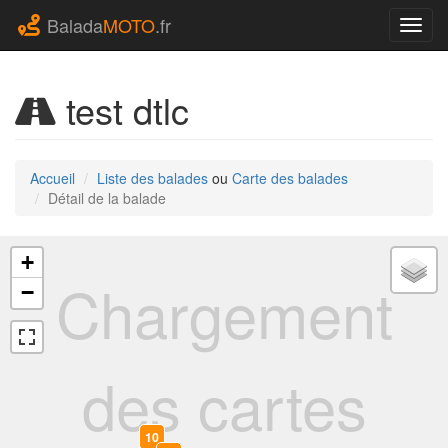
Balada
MOTO
.fr
Navig
test dtlc
Accueil
Liste des balades
ou
Carte des balades
Détail de la balade
+
Chargement
−
des cartes
10
0