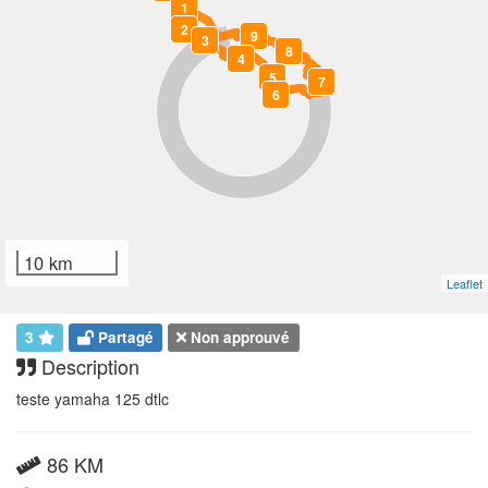
1
2
9
3
8
4
5
7
6
10 km
Leaflet
3
Partagé
Non approuvé
Description
teste yamaha 125 dtlc
86 KM