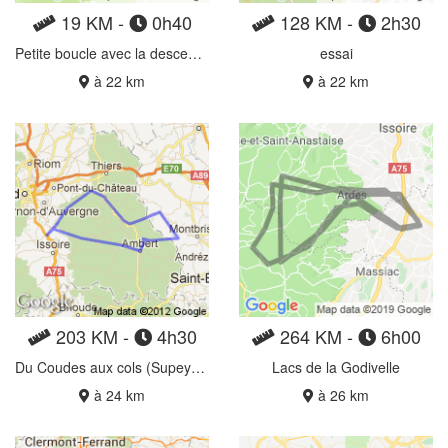
19 KM -
0h40
128 KM -
2h30
Petite boucle avec la descente de Saurier sur St Floret
essai
à 22 km
à 22 km
203 KM -
4h30
264 KM -
6h00
Du Coudes aux cols (Supeyres et Béal)
Lacs de la Godivelle
à 24 km
à 26 km