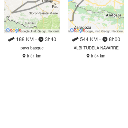
188 KM -
3h40
544 KM -
8h00
pays basque
ALBI TUDELA NAVARRE
à 31 km
à 34 km