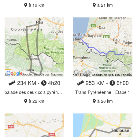
à 19 km
à 21 km
234 KM -
4h20
253 KM -
6h00
balade des deux cols pyrénéen
Trans-Pyrénéenne - Etape 1
à 22 km
à 26 km