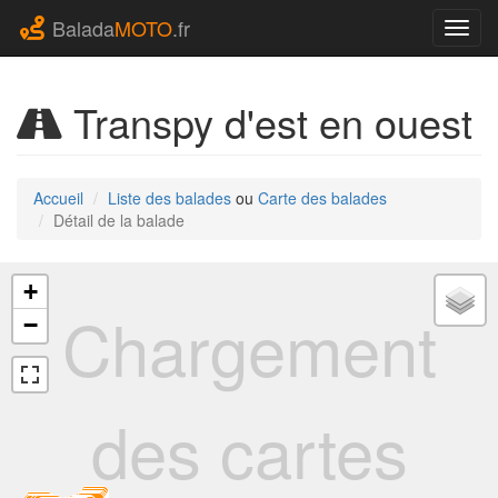
Balada
MOTO
.fr
Navig
Transpy d'est en ouest
Accueil
Liste des balades
ou
Carte des balades
Détail de la balade
+
Chargement
−
des cartes