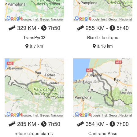
329 KM -
7h50
255 KM -
5h40
TransPyr03
Biarritz le cirque
à 7 km
à 18 km
285 KM -
7h50
354 KM -
7h00
retour cirque biarritz
Canfranc-Anso