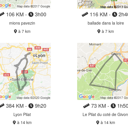
106 KM -
3h00
116 KM -
2h4
mions pavezin
ballade dans la loire
à 7 km
à 7 km
384 KM -
9h20
73 KM -
1h5
Lyon Pilat
Le Pilat du coté de Givor
à 14 km
à 14 km