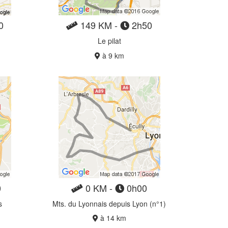
0
149 KM -
2h50
Le pilat
à 9 km
0
0 KM -
0h00
s
Mts. du Lyonnais depuis Lyon (n°1)
à 14 km