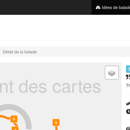
Idées de bala
Détail de la balade
t des cartes
Th
5
0