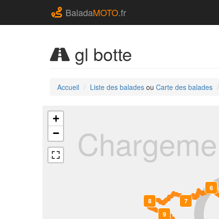
Balada
MOTO
.fr
gl botte
Accueil
Liste des balades
ou
Carte des balades
+
Chargemen
−
6
8
7
9