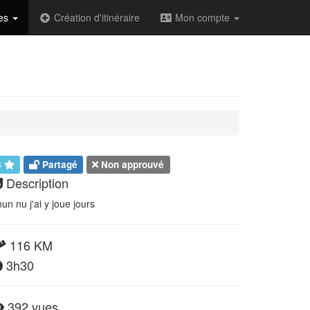
des
Création d'itinéraire
Mon compte
3
Partagé
Non approuvé
Description
un nu j'ai y joue jours
116 KM
3h30
392 vues