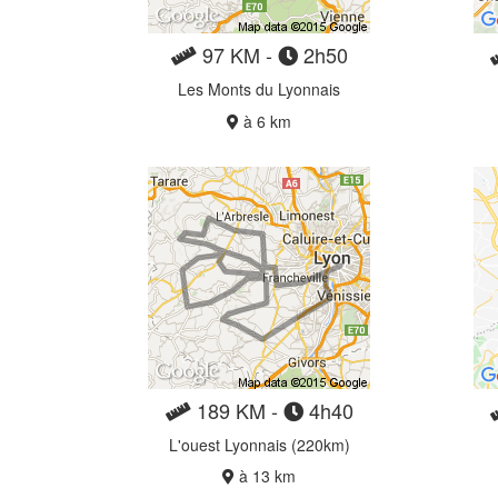
97 KM -
2h50
Les Monts du Lyonnais
à 6 km
189 KM -
4h40
L'ouest Lyonnais (220km)
à 13 km