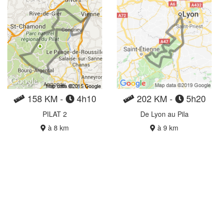
158 KM -
4h10
202 KM -
5h20
PILAT 2
De Lyon au Pila
à 8 km
à 9 km