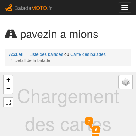
Balada
MOTO
.fr
Navig
pavezin a mions
Accueil
Liste des balades
ou
Carte des balades
Détail de la balade
+
Chargement
−
des cartes
7
6