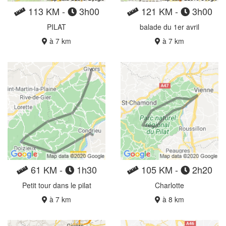
113 KM -
3h00
121 KM -
3h00
PILAT
balade du 1er avril
à 7 km
à 7 km
61 KM -
1h30
105 KM -
2h20
Petit tour dans le pilat
Charlotte
à 7 km
à 8 km