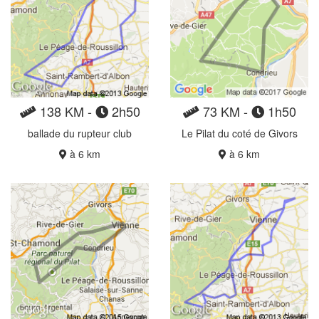
138 KM -
2h50
73 KM -
1h50
ballade du rupteur club
Le Pilat du coté de Givors
à 6 km
à 6 km