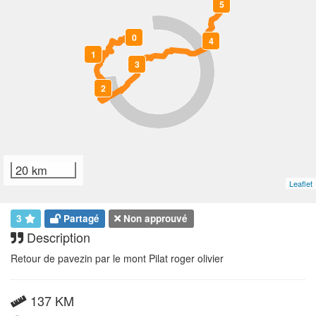
5
0
4
1
3
2
20 km
Leaflet
3
Partagé
Non approuvé
Description
Retour de pavezin par le mont Pilat roger olivier
137 KM