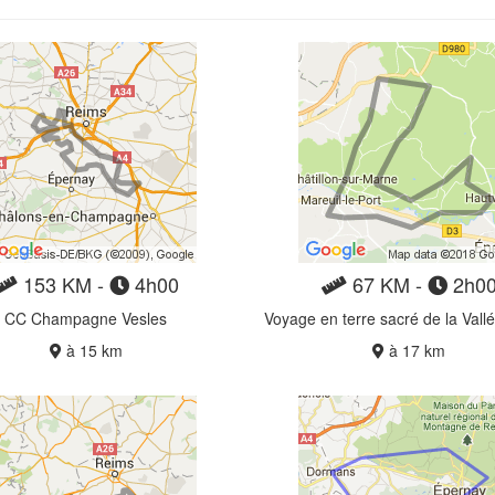
153 KM -
4h00
67 KM -
2h0
CC Champagne Vesles
à 15 km
à 17 km