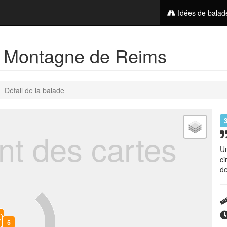
Idées de bala
a Montagne de Reims
Détail de la balade
t des cartes
Un
ci
de
5