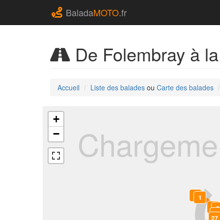
Balada
MOTO
.fr
De Folembray à l
Accueil
Liste des balades
ou
Carte des balades
+
Chargemen
−
0
1
2
3
28
4
27