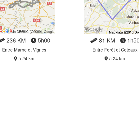
236 KM -
5h00
81 KM -
1h5
Entre Marne et Vignes
Entre Forêt et Coteaux
à 24 km
à 24 km