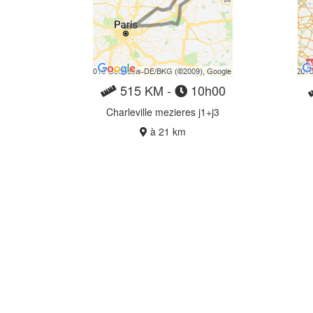
515 KM -
10h00
Charleville mezieres j1+j3
à 21 km