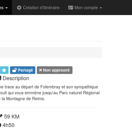
des
Création d'itinéraire
Mon compte
3
Partagé
Non approuvé
Description
e trace au départ de Folembray et son sympathique
rcuit qui vous emmène jusqu'au Parc naturel Régional
 la Montagne de Reims.
59 KM
4h50