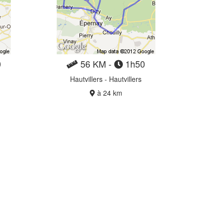
0
56 KM -
1h50
Hautvillers - Hautvillers
à 24 km