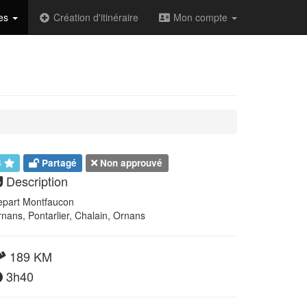
des
Création d'itinéraire
Mon compte
3
Partagé
Non approuvé
Description
epart Montfaucon
nans, Pontarlier, Chalain, Ornans
189 KM
3h40