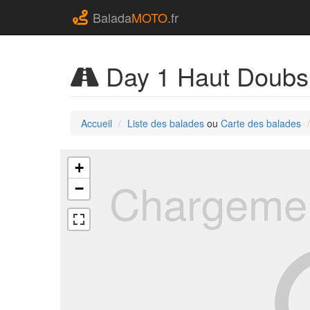
Balada
MOTO
.fr
Day 1 Haut Doubs 
Accueil
Liste des balades
ou
Carte des balades
+
Chargemen
−