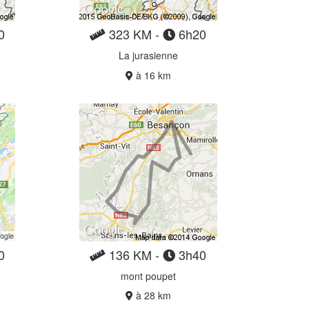
0
323 KM -
6h20
La jurasienne
à 16 km
0
136 KM -
3h40
mont poupet
à 28 km