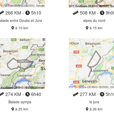
266 KM -
5h10
508 KM -
9h0
alade entre Doubs et Jura
alpes du nord
à 10 km
à 15 km
274 KM -
6h40
277 KM -
5h1
Balade sympa
le jura
à 25 km
à 26 km