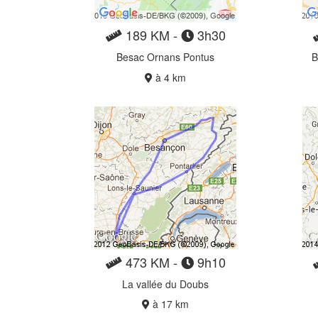
189 KM -
3h30
Besac Ornans Pontus
B
à 4 km
473 KM -
9h10
La vallée du Doubs
à 17 km