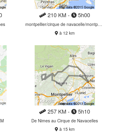
0
210 KM -
5h00
nes
montpellier/cirque de navacelle/montpellier
à 12 km
257 KM -
5h10
KM
De Nimes au Cirque de Navacelles
à 15 km