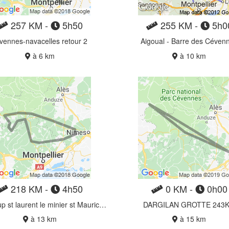
257 KM -
5h50
255 KM -
5h0
vennes-navacelles retour 2
Aigoual - Barre des Céven
à 6 km
à 10 km
218 KM -
4h50
0 KM -
0h00
pic st loup st laurent le minier st Maurice navacelle
DARGILAN GROTTE 243
à 13 km
à 15 km