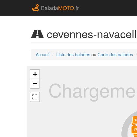
Balada
MOTO
.fr
cevennes-navacelle
Accueil
Liste des balades
ou
Carte des balades
+
Chargemen
−
1
1