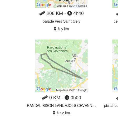
206 KM -
4h40
balade vers Saint Gely
ce
à 5 km
0 KM -
0h00
RANDAL BISON LANUEJOLS CEVENNES 250 km
à 12 km