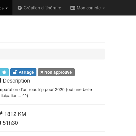
des
Création d'itinéraire
Mon compte
3
Partagé
Non approuvé
Description
éparation d'un roadtrip pour 2020 (oui une belle
ticipation... ^^)
1812 KM
51h30