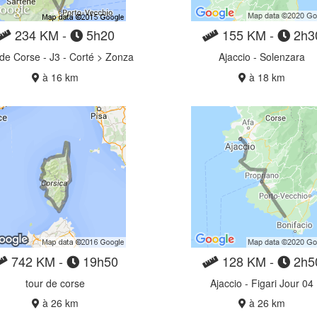
234 KM -
5h20
155 KM -
2h3
de Corse - J3 - Corté > Zonza
Ajaccio - Solenzara
à 16 km
à 18 km
742 KM -
19h50
128 KM -
2h5
tour de corse
Ajaccio - Figari Jour 04
à 26 km
à 26 km