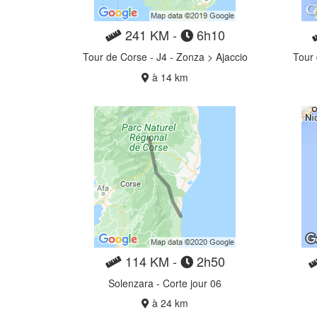
241 KM -
6h10
Tour de Corse - J4 - Zonza > Ajaccio
Tour 
à 14 km
114 KM -
2h50
Solenzara - Corte jour 06
à 24 km