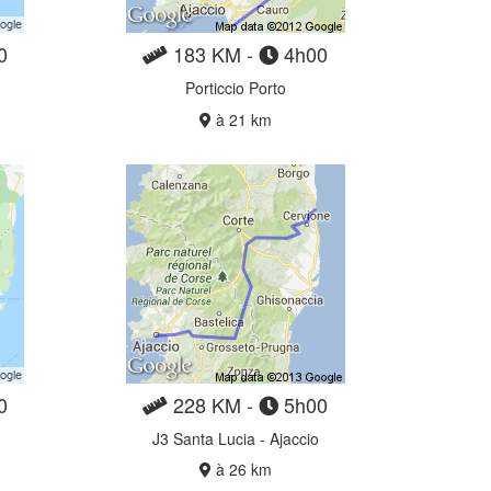
0
183 KM -
4h00
Porticcio Porto
à 21 km
0
228 KM -
5h00
J3 Santa Lucia - Ajaccio
à 26 km