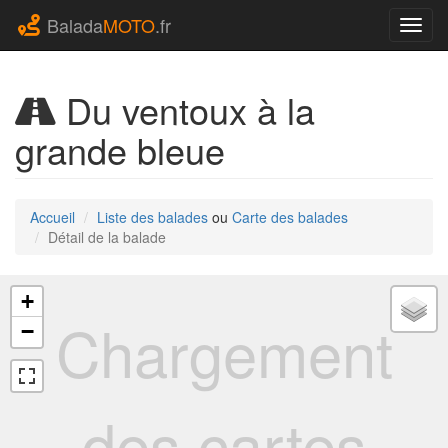
Balada
MOTO
.fr
Navig
Du ventoux à la
grande bleue
Accueil
Liste des balades
ou
Carte des balades
Détail de la balade
+
Chargement
−
des cartes