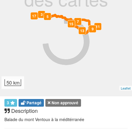
2
3
16
17
0
1
4
5
6
7
14
15
10
11
8
9
12
13
50 km
Leaflet
3
Partagé
Non approuvé
Description
Balade du mont Ventoux à la méditérranée