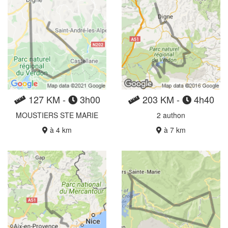
127 KM -
3h00
203 KM -
4h40
MOUSTIERS STE MARIE
2 authon
à 4 km
à 7 km