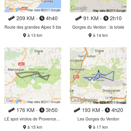
209 KM -
4h40
91 KM -
2h10
Route des grandes Alpes 5 bis
Gorges du Verdon : la totale
à 13 km
à 14 km
176 KM -
3h50
193 KM -
4h20
LE spot virolos de Provence : Gorges du Verdon aller-retour avec bonus !
Les Gorges du Verdon
à 15 km
à 17 km