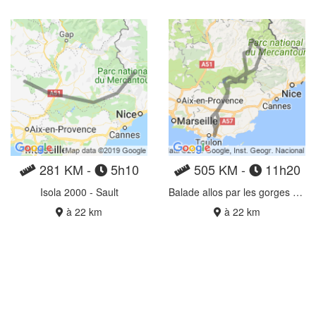
281 KM -
5h10
505 KM -
11h20
Isola 2000 - Sault
Balade allos par les gorges du verdon
à 22 km
à 22 km