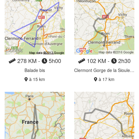
278 KM -
5h00
102 KM -
2h30
Balade bis
Clermont Gorge de la Sioule Saint Pourcain
à 15 km
à 17 km