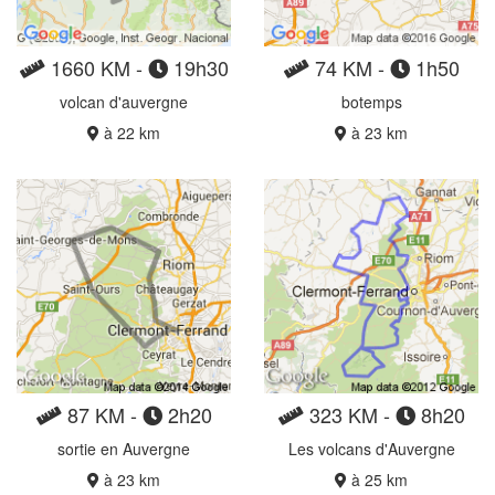
1660 KM -
19h30
74 KM -
1h50
volcan d'auvergne
botemps
à 22 km
à 23 km
87 KM -
2h20
323 KM -
8h20
sortie en Auvergne
Les volcans d'Auvergne
à 23 km
à 25 km