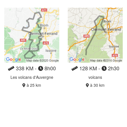
338 KM -
8h00
128 KM -
2h30
Les volcans d'Auvergne
volcans
à 25 km
à 30 km