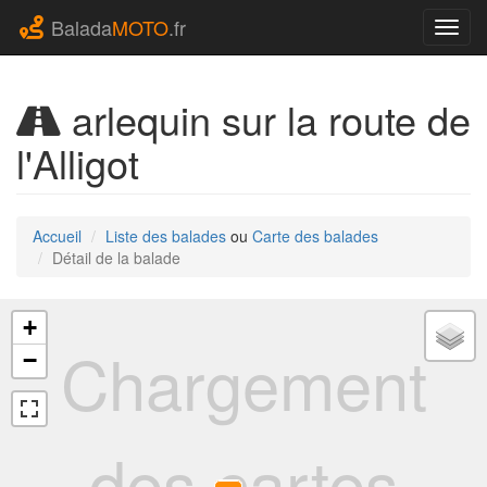
Balada
MOTO
.fr
Navig
arlequin sur la route de
l'Alligot
Accueil
Liste des balades
ou
Carte des balades
Détail de la balade
+
Chargement
−
des cartes