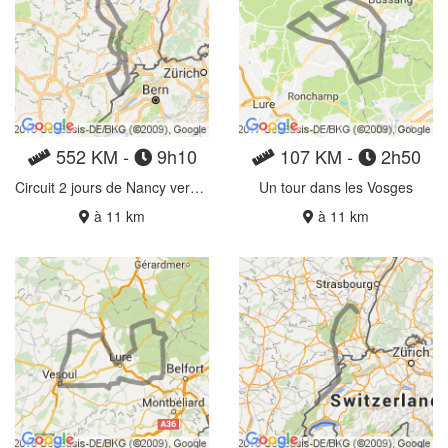
552 KM -
9h10
107 KM -
2h50
Circuit 2 jours de Nancy vers le saut du Doubs
Un tour dans les Vosges
à 11 km
à 11 km