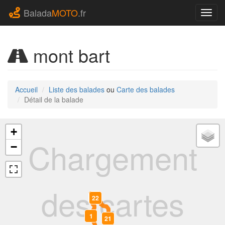
Balada
MOTO
.fr
Navig
mont bart
Accueil
Liste des balades
ou
Carte des balades
Détail de la balade
+
Chargement
−
des cartes
0
22
1
21