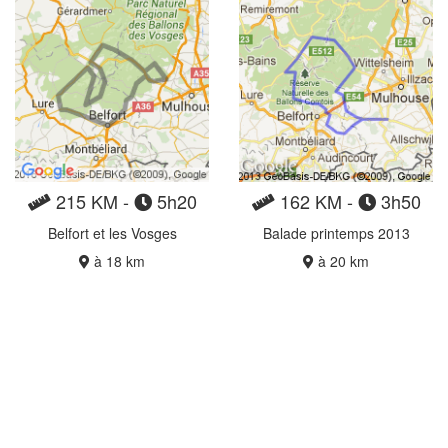
215 KM -
5h20
162 KM -
3h50
Belfort et les Vosges
Balade printemps 2013
à 18 km
à 20 km