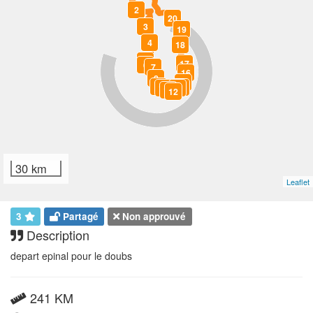
2
20
3
19
4
18
5
17
6
7
16
8
15
9
14
10
13
11
12
30 km
Leaflet
3
Partagé
Non approuvé
Description
depart epinal pour le doubs
241 KM