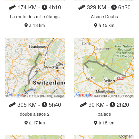
174 KM -
4h10
329 KM -
6h20
La route des mille étangs
Alsace Doubs
à 13 km
à 15 km
305 KM -
5h40
90 KM -
2h20
doubs alsace 2
balade
à 17 km
à 18 km