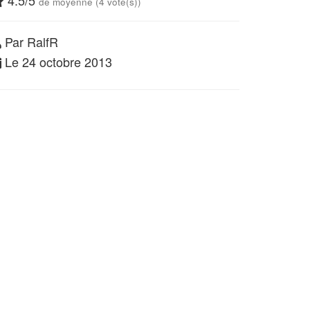
4.5/5
de moyenne (4 vote(s))
Par RalfR
Le 24 octobre 2013