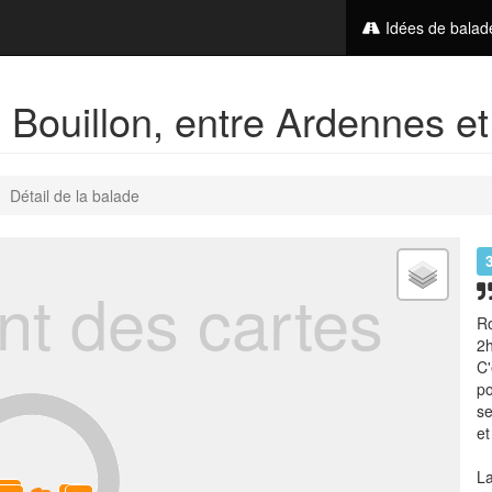
Idées de bala
Bouillon, entre Ardennes et
Détail de la balade
t des cartes
Ro
2h
C'
po
se
et
La