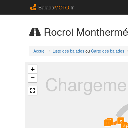
Balada
MOTO
.fr
Rocroi Monthermé 
Accueil
Liste des balades
ou
Carte des balades
+
Chargemen
−
2
1
0
3