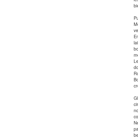
bi
Pu
Me
ve
En
la
bo
mê
Le
do
Ro
Bo
cr
Gl
ci
no
co
Ne
pa
be