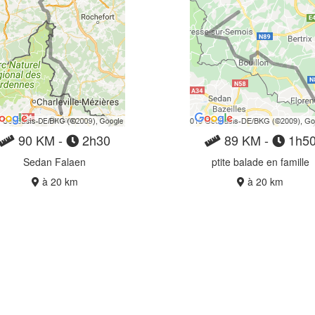
90 KM -
2h30
89 KM -
1h5
Sedan Falaen
ptite balade en famille
à 20 km
à 20 km