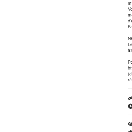
m'
Vo
mê
d
Bo
NB
Le
fr
Po
ht
(d
ré