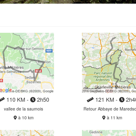
110 KM -
2h50
121 KM -
2h4
vallee de la saumois
Retour Abbaye de Mareds
à 10 km
à 11 km