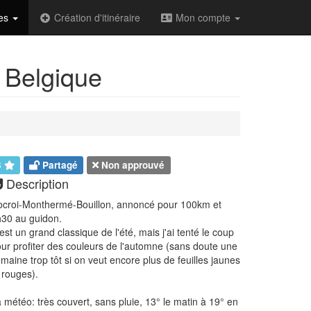
des
Création d'itinéraire
Mon compte
 Belgique
3
Partagé
Non approuvé
Description
croi-Monthermé-Bouillon, annoncé pour 100km et
30 au guidon.
est un grand classique de l'été, mais j'ai tenté le coup
ur profiter des couleurs de l'automne (sans doute une
maine trop tôt si on veut encore plus de feuilles jaunes
 rouges).
 météo: très couvert, sans pluie, 13° le matin à 19° en