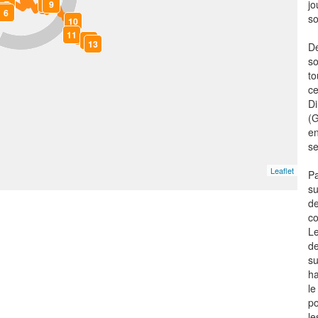
5
8
jo
7
9
4
6
so
10
11
12
13
Dé
so
to
ce
Di
(G
en
se
Leaflet
Pa
su
de
co
Le
de
su
ha
le
po
le