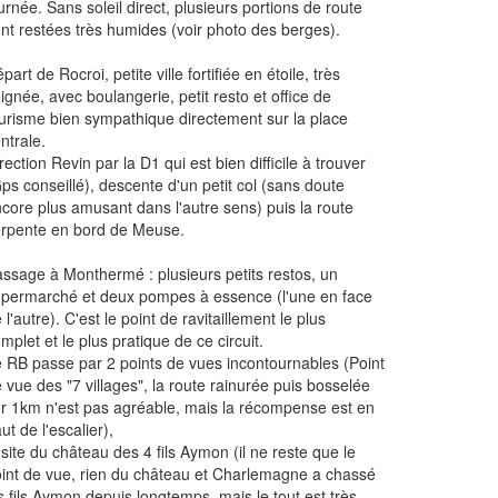
urnée. Sans soleil direct, plusieurs portions de route
nt restées très humides (voir photo des berges).
part de Rocroi, petite ville fortifiée en étoile, très
ignée, avec boulangerie, petit resto et office de
urisme bien sympathique directement sur la place
ntrale.
rection Revin par la D1 qui est bien difficile à trouver
ps conseillé), descente d'un petit col (sans doute
core plus amusant dans l'autre sens) puis la route
rpente en bord de Meuse.
ssage à Monthermé : plusieurs petits restos, un
permarché et deux pompes à essence (l'une en face
 l'autre). C'est le point de ravitaillement le plus
mplet et le plus pratique de ce circuit.
 RB passe par 2 points de vues incontournables (Point
 vue des "7 villages", la route rainurée puis bosselée
r 1km n'est pas agréable, mais la récompense est en
ut de l'escalier),
 site du château des 4 fils Aymon (il ne reste que le
int de vue, rien du château et Charlemagne a chassé
s fils Aymon depuis longtemps, mais le tout est très