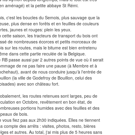
en aménagé) et la petite abbaye St Rémi.
is, c'est les boucles du Semois, plus sauvage que la
use, plus dense en forêts et en feuilles de couleurs
rtes, jaunes et rouges: plein les yeux.
 cette saison, les tracteurs de transport du bois ont
issé de nombreuses écorces et petits morceaux de
is sur les routes, mais le bitume est bien entretenu
me dans cette partie reculée de la Belgique.
 RB passe aussi par 2 autres points de vue où il serait
mmage de ne pas faire une pause (à Membre et à
chehaut), avant de nous conduire jusqu'à l'entrée de
uillon (la ville de Godefroy de Bouillon, celui des
oisades) avec son château fort.
obalement, les routes retenues sont larges, peu de
rculation en Octobre, revêtement en bon état, de
mbreuses portions humides avec des feuilles et des
peaux de bois.
 vous fiez pas aux 2h30 indiquées. Elles ne tiennent
s compte des arrêts : visites, photos, resto, bières
lges et autres. Au total, j'ai mis plus de 5 heures sans