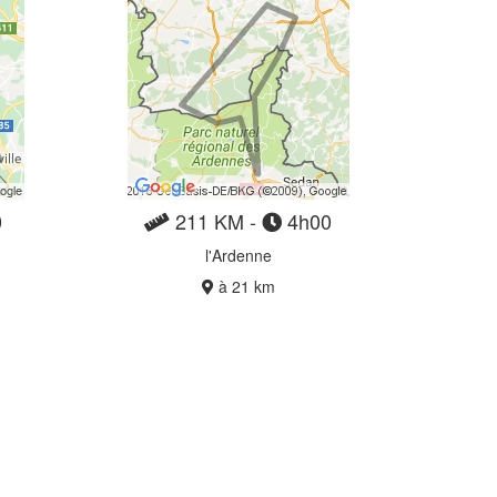
0
211 KM -
4h00
l'Ardenne
à 21 km