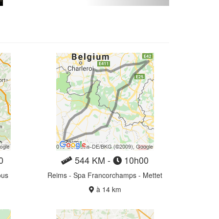
0
544 KM -
10h00
ous
Reims - Spa Francorchamps - Mettet
à 14 km