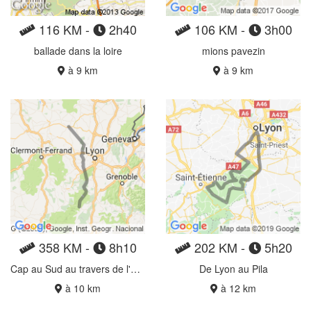
116 KM -
2h40
106 KM -
3h00
ballade dans la loire
mions pavezin
à 9 km
à 9 km
358 KM -
8h10
202 KM -
5h20
Cap au Sud au travers de l'ardèche
De Lyon au Pila
à 10 km
à 12 km