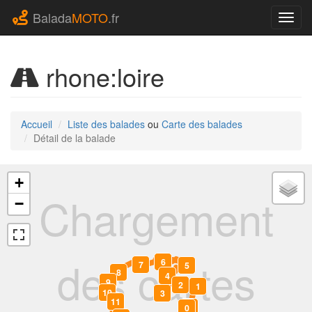
Balada
MOTO
.fr
Navig
rhone:loire
Accueil
Liste des balades
ou
Carte des balades
Détail de la balade
+
Chargement
−
des cartes
6
7
5
8
4
9
2
1
10
3
11
23
0