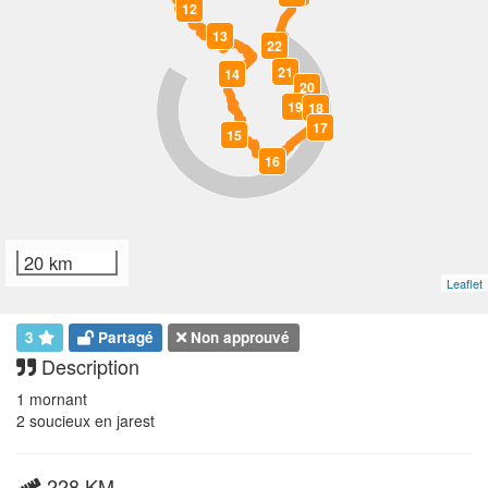
12
13
22
21
14
20
19
18
17
15
16
20 km
Leaflet
3
Partagé
Non approuvé
Description
1 mornant
2 soucieux en jarest
228 KM