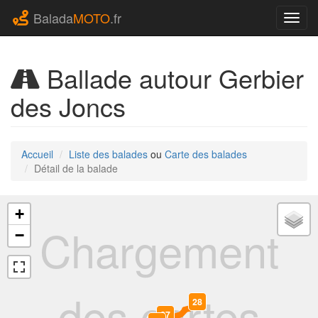
Balada
MOTO
.fr
Navig
Ballade autour Gerbier
des Joncs
Accueil
Liste des balades
ou
Carte des balades
Détail de la balade
+
Chargement
−
des cartes
28
0
27