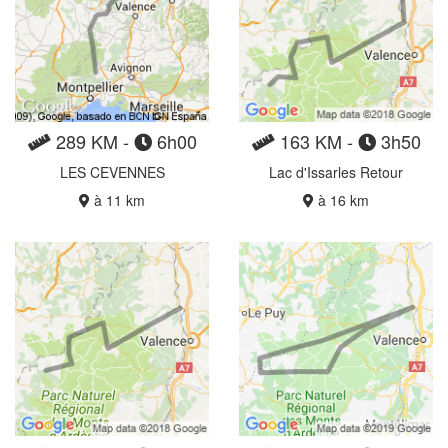
289 KM -
6h00
163 KM -
3h50
LES CEVENNES
Lac d'Issarles Retour
à 11 km
à 16 km