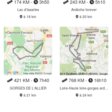
174 KM -
3h50
243 KM -
5h10
Lac d'Issarles
Ardèche forever
à 18 km
à 20 km
421 KM -
7h40
768 KM -
16h10
GORGES DE L'ALLIER
Loire-Haute loire-gorges ardeche
à 21 km
à 24 km