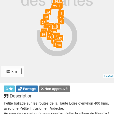
26
1
25
24
2
23
3
4
22
8
7
5
6
9
21
20
10
19
18
11
17
12
16
13
15
14
30 km
Leaflet
3
Partagé
Non approuvé
Description
Petite ballade sur les routes de la Haute Loire d'environ 400 kms,
avec une Petite intrusion en Ardèche.
Au cour de ce parcours vous pourrez visiter le village de Bigorre (