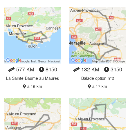
577 KM -
8h50
132 KM -
3h50
La Sainte-Baume au Maures
Balade option n°2
à 16 km
à 17 km