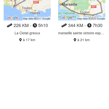
226 KM -
5h10
344 KM -
7h30
La Ciotat greoux
marseille sainte victoire esparon maures (boucle)
à 17 km
à 21 km