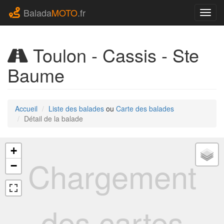
Balada
MOTO
.fr
Navig
Toulon - Cassis - Ste
Baume
Accueil
Liste des balades
ou
Carte des balades
Détail de la balade
+
Chargement
−
des cartes