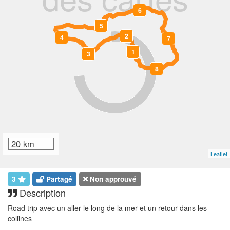
6
5
2
4
7
1
3
0
8
20 km
Leaflet
3
Partagé
Non approuvé
Description
Road trip avec un aller le long de la mer et un retour dans les
collines