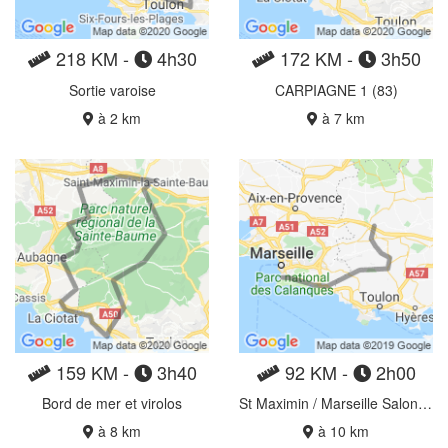
218 KM -
4h30
172 KM -
3h50
Sortie varoise
CARPIAGNE 1 (83)
à 2 km
à 7 km
159 KM -
3h40
92 KM -
2h00
Bord de mer et virolos
St Maximin / Marseille Salon de la moto
à 8 km
à 10 km