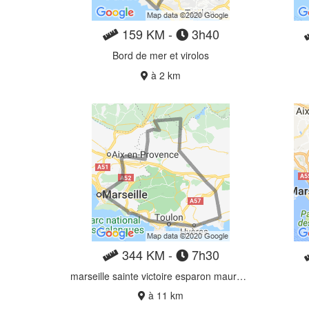
159 KM -
3h40
Bord de mer et virolos
à 2 km
344 KM -
7h30
marseille sainte victoire esparon maures (boucle)
à 11 km