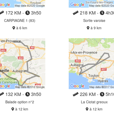
172 KM -
3h50
218 KM -
4h3
CARPIAGNE 1 (83)
Sortie varoise
à 6 km
à 9 km
132 KM -
3h50
226 KM -
5h1
Balade option n°2
La Ciotat greoux
à 12 km
à 12 km