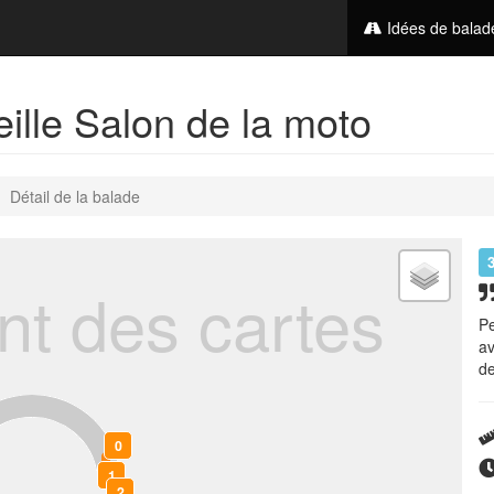
Idées de bala
ille Salon de la moto
Détail de la balade
t des cartes
Pe
av
de
0
1
2