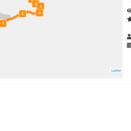
3
4
5
6
7
Leaflet