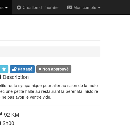
des
Création d'itinéraire
Mon compte
3
Partagé
Non approuvé
Description
tite route sympathique pour aller au salon de la moto
ec une petite halte au restaurant la Serenata, histoire
 ne pas avoir le ventre vide.
92 KM
2h00