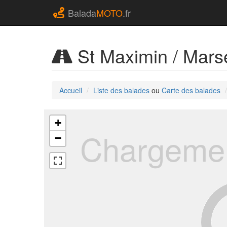
Balada
MOTO
.fr
St Maximin / Marse
Accueil
Liste des balades
ou
Carte des balades
+
Chargemen
−