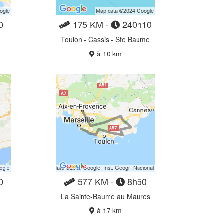
0
175 KM -
240h10
Toulon - Cassis - Ste Baume
à 10 km
0
577 KM -
8h50
La Sainte-Baume au Maures
à 17 km