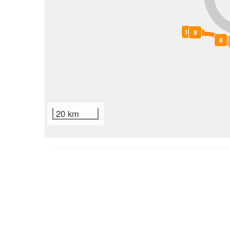
10
9
8
20 km