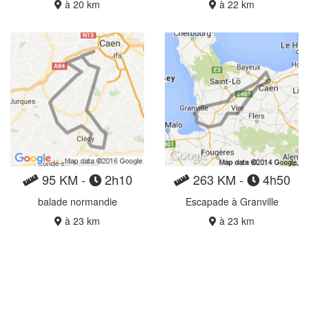
à 20 km
à 22 km
95 KM -
2h10
263 KM -
4h50
balade normandie
Escapade à Granville
à 23 km
à 23 km