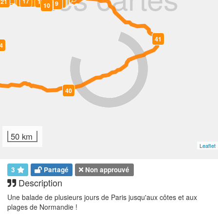
18
17
16
15
14
13
6
21
12
7
8
9
11
10
41
0
4
40
50 km
Leaflet
3
Partagé
Non approuvé
Description
Une balade de plusieurs jours de Paris jusqu'aux côtes et aux
plages de Normandie !