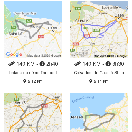
140 KM -
2h40
140 KM -
3h30
balade du déconfinement
Calvados, de Caen à St Lo
à 12 km
à 14 km