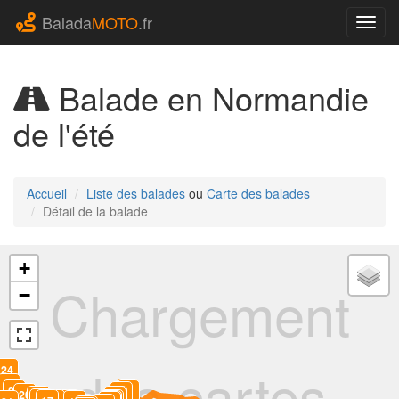
Balada
MOTO
.fr
Navig
Balade en Normandie
de l'été
Accueil
Liste des balades
ou
Carte des balades
Détail de la balade
+
Chargement
−
des cartes
24
23
2
22
1
3
20
19
4
5