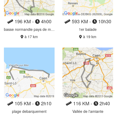
196 KM -
4h00
593 KM -
10h30
basse normandie pays de mortain
1er balade
à 17 km
à 19 km
105 KM -
2h10
116 KM -
2h40
plage debarquement
Vallée de l'amiante