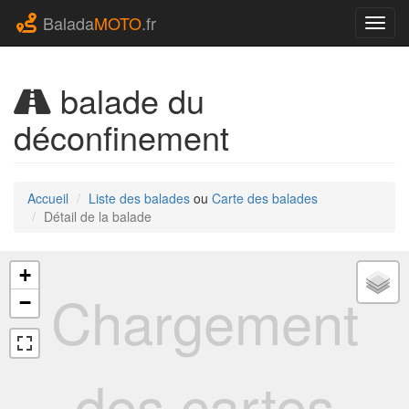
Balada
MOTO
.fr
Navig
balade du
déconfinement
Accueil
Liste des balades
ou
Carte des balades
Détail de la balade
+
Chargement
−
des cartes