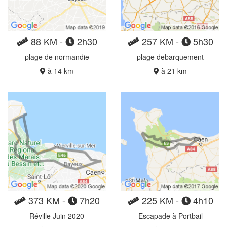
88 KM -
2h30
257 KM -
5h30
plage de normandie
plage debarquement
à 14 km
à 21 km
373 KM -
7h20
225 KM -
4h10
Réville Juin 2020
Escapade à Portbail