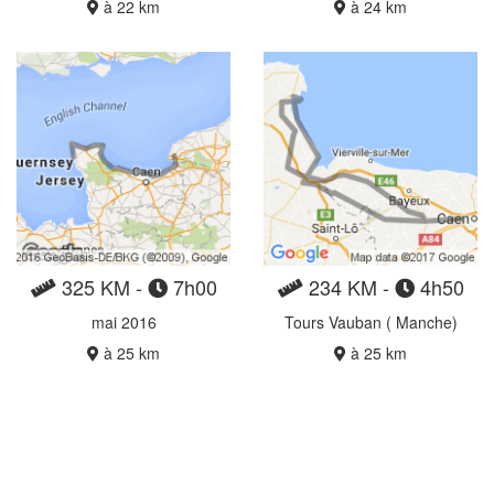
à 22 km
à 24 km
325 KM -
7h00
234 KM -
4h50
mai 2016
Tours Vauban ( Manche)
à 25 km
à 25 km