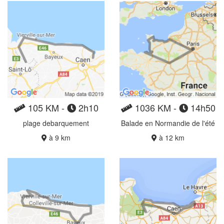
105 KM -
2h10
1036 KM -
14h50
plage debarquement
Balade en Normandie de l'été
à 9 km
à 12 km