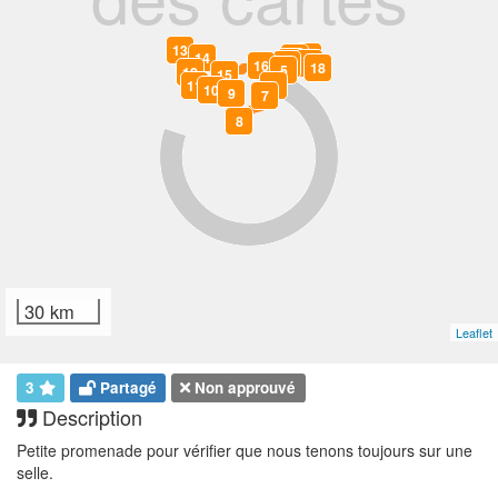
13
2
14
3
17
1
4
16
18
0
5
12
15
11
6
10
9
7
8
30 km
Leaflet
3
Partagé
Non approuvé
Description
Petite promenade pour vérifier que nous tenons toujours sur une
selle.