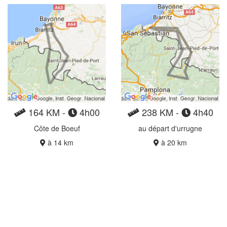
164 KM -
4h00
238 KM -
4h40
Côte de Boeuf
au départ d'urrugne
à 14 km
à 20 km