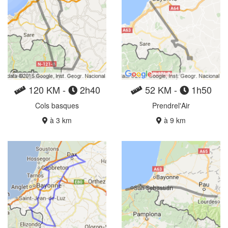
120 KM -
2h40
52 KM -
1h50
Cols basques
Prendrel'Air
à 3 km
à 9 km