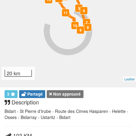
5
6
11
7
10
8
9
20 km
Leaflet
3
Partagé
Non approuvé
Description
Bidart - St Pierre d'Irube - Route des Cimes Hasparen - Helette -
Osses - Bidarray - Ustaritz - Bidart
103 KM