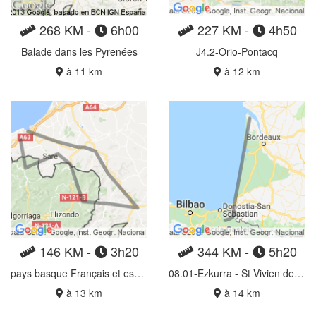
268 KM -
6h00
227 KM -
4h50
Balade dans les Pyrenées
J4.2-Orio-Pontacq
à 11 km
à 12 km
146 KM -
3h20
344 KM -
5h20
pays basque Français et espagnol
08.01-Ezkurra - St Vivien de Médoc
à 13 km
à 14 km