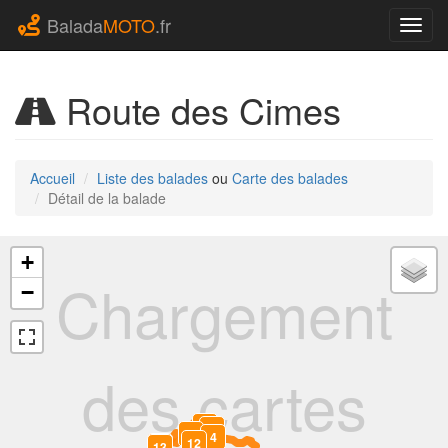
Balada
MOTO
.fr
Navig
Route des Cimes
Accueil
Liste des balades
ou
Carte des balades
Détail de la balade
+
Chargement
−
des cartes
2
3
1
4
12
0
13