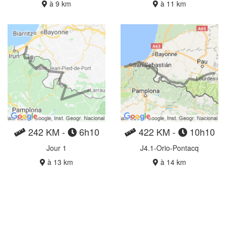
à 9 km
à 11 km
242 KM -
6h10
422 KM -
10h10
Jour 1
J4.1-Orio-Pontacq
à 13 km
à 14 km