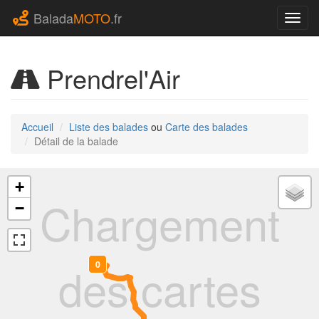
Balada
MOTO
.fr
Navig
Prendrel'Air
Accueil
Liste des balades
ou
Carte des balades
Détail de la balade
+
Chargement
−
des cartes
0