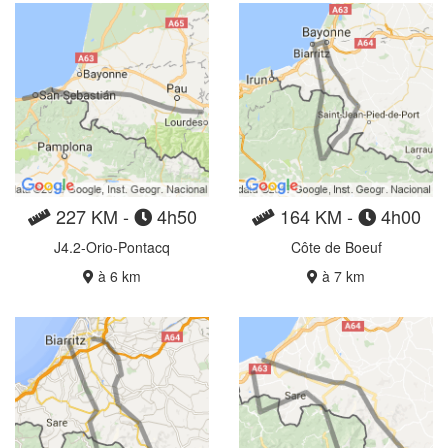
227 KM -
4h50
164 KM -
4h00
J4.2-Orio-Pontacq
Côte de Boeuf
à 6 km
à 7 km