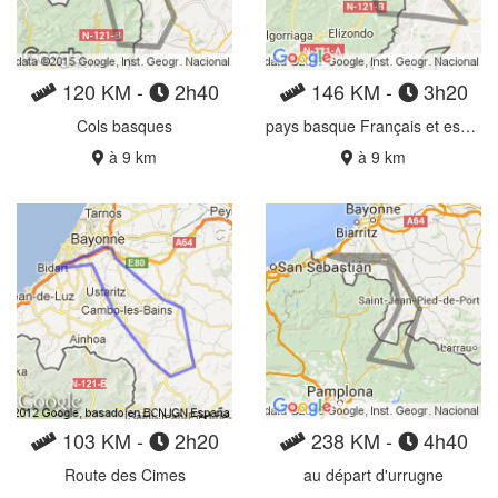
120 KM -
2h40
146 KM -
3h20
Cols basques
pays basque Français et espagnol
à 9 km
à 9 km
103 KM -
2h20
238 KM -
4h40
Route des Cimes
au départ d'urrugne