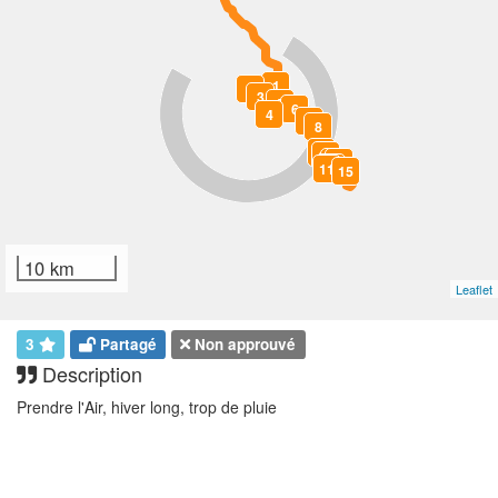
1
2
3
5
6
4
7
8
9
10
13
14
12
11
15
10 km
Leaflet
3
Partagé
Non approuvé
Description
Prendre l'Air, hiver long, trop de pluie