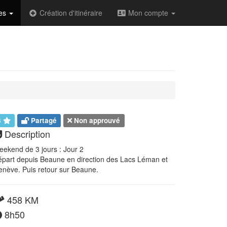
des
Création d'itinéraire
Mon compte
3
Partagé
Non approuvé
Description
ekend de 3 jours : Jour 2
part depuis Beaune en direction des Lacs Léman et
nève. Puis retour sur Beaune.
458 KM
8h50