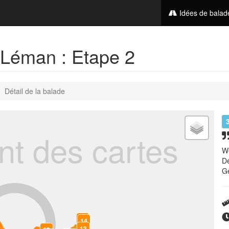
Idées de bala
Léman : Etape 2
Détail de la balade
t des cartes
We
Dé
Ge
15
14
13