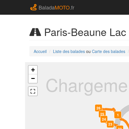
Balada
MOTO
.fr
Paris-Beaune Lac 
Accueil
Liste des balades
ou
Carte des balades
+
Chargemen
−
26
0
25
1
24
23