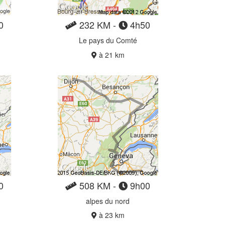
0
232 KM -
4h50
Le pays du Comté
à 21 km
0
508 KM -
9h00
alpes du nord
à 23 km