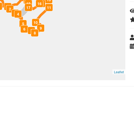
19
18
16
12
1
20
17
11
2
3
4
10
5
9
6
7
8
Leaflet