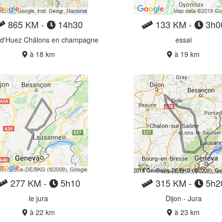
865 KM -
14h30
133 KM -
3h0
 d'Huez Châlons en champagne
essai
à 18 km
à 19 km
277 KM -
5h10
315 KM -
5h2
le jura
Dijon - Jura
à 22 km
à 23 km