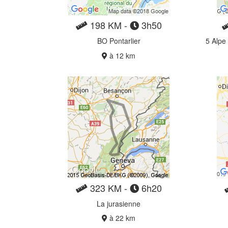
198 KM -
3h50
BO Pontarlier
5 Alpe
à 12 km
323 KM -
6h20
La jurasienne
à 22 km