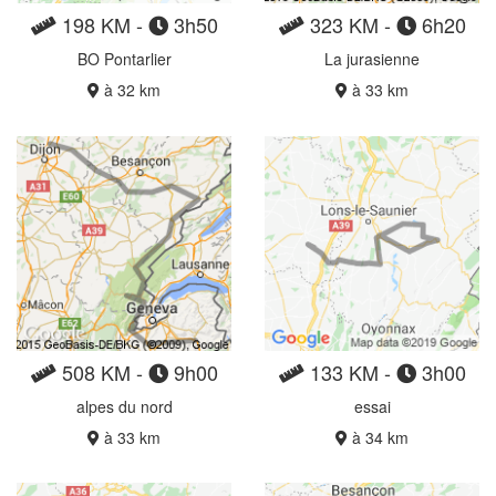
198 KM -
3h50
323 KM -
6h20
BO Pontarlier
La jurasienne
à 32 km
à 33 km
508 KM -
9h00
133 KM -
3h00
alpes du nord
essai
à 33 km
à 34 km