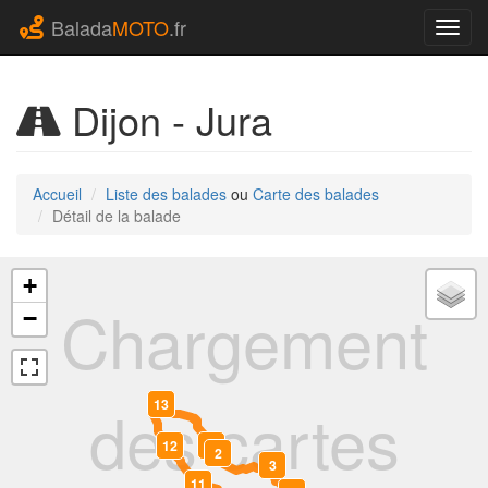
Balada
MOTO
.fr
Navig
Dijon - Jura
Accueil
Liste des balades
ou
Carte des balades
Détail de la balade
+
Chargement
−
des cartes
13
0
12
1
2
3
11