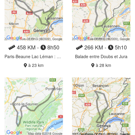
458 KM -
8h50
266 KM -
5h10
Paris-Beaune Lac Léman : Etape 2
Balade entre Doubs et Jura
à 23 km
à 28 km