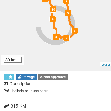
4
10
5
9
6
8
7
30 km
Leaflet
3
Partagé
Non approuvé
Description
Pré - ballade pour une sortie
315 KM