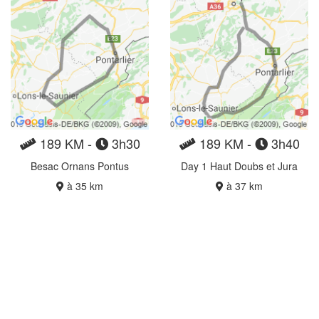
189 KM -
3h30
189 KM -
3h40
Besac Ornans Pontus
Day 1 Haut Doubs et Jura
à 35 km
à 37 km