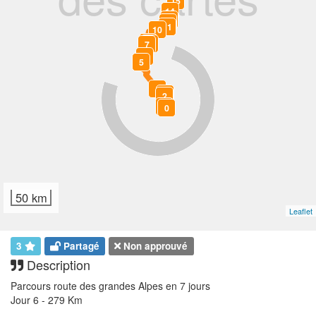
15
14
13
12
11
10
9
8
7
6
5
4
3
2
1
0
50 km
Leaflet
3
Partagé
Non approuvé
Description
Parcours route des grandes Alpes en 7 jours
Jour 6 - 279 Km