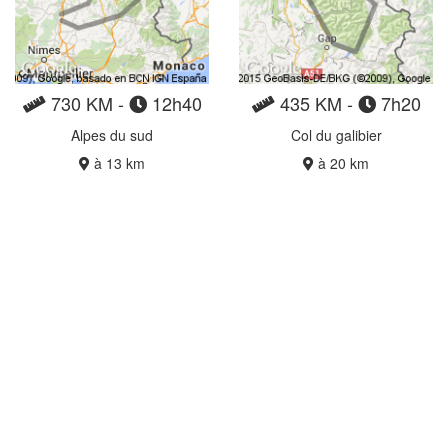
730 KM -
12h40
435 KM -
7h20
Alpes du sud
Col du galibier
à 13 km
à 20 km