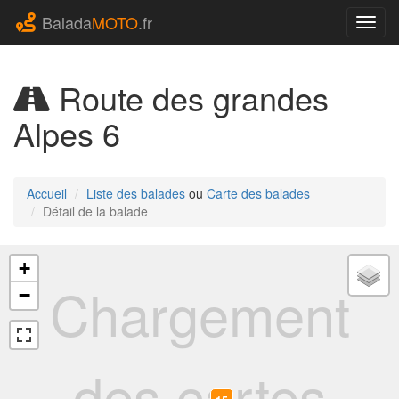
Balada
MOTO
.fr
Navig
Route des grandes
Alpes 6
Accueil
Liste des balades
ou
Carte des balades
Détail de la balade
+
Chargement
−
des cartes