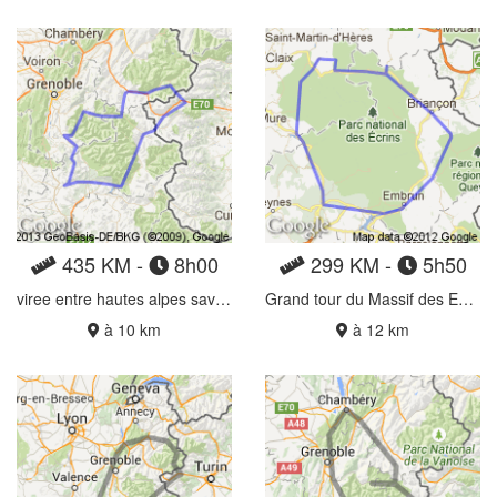
435 KM -
8h00
299 KM -
5h50
viree entre hautes alpes savoie et italie
Grand tour du Massif des Ecrins
à 10 km
à 12 km