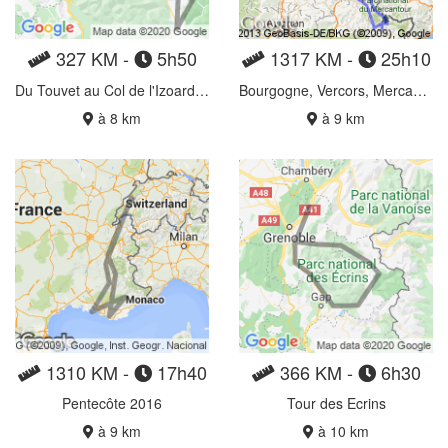
327 KM -
5h50
1317 KM -
25h10
Du Touvet au Col de l'Izoard via le Lautaret
Bourgogne, Vercors, Mercantour
à 8 km
à 9 km
1310 KM -
17h40
366 KM -
6h30
Pentecôte 2016
Tour des Ecrins
à 9 km
à 10 km