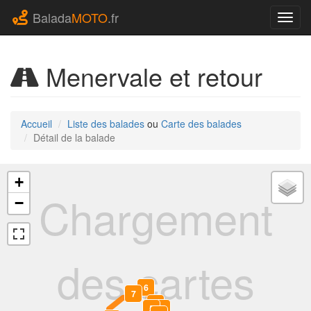
Balada
MOTO
.fr
Navig
Menervale et retour
Accueil
Liste des balades
ou
Carte des balades
Détail de la balade
+
Chargement
−
des cartes
6
7
4
5
3