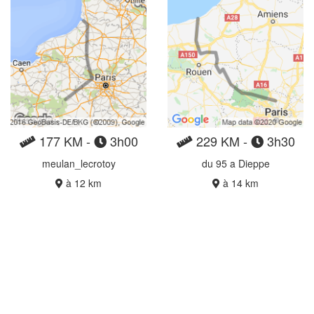
177 KM -
3h00
229 KM -
3h30
meulan_lecrotoy
du 95 a Dieppe
à 12 km
à 14 km