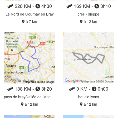
228 KM -
4h30
169 KM -
3h10
Le Nord de Gournay en Bray
creil - dieppe
à 7 km
à 12 km
138 KM -
3h20
0 KM -
0h00
pays de bray/vallée de l'andelle
boucle lyons
à 12 km
à 12 km