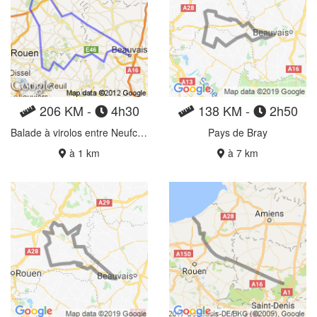
206 KM -
4h30
138 KM -
2h50
Balade à virolos entre Neufchâtel, Lyons-la-Forêt et Beauvais
Pays de Bray
à 1 km
à 7 km