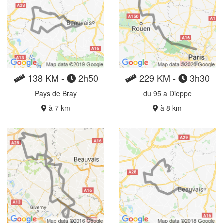
138 KM -
2h50
229 KM -
3h30
Pays de Bray
du 95 a Dieppe
à 7 km
à 8 km