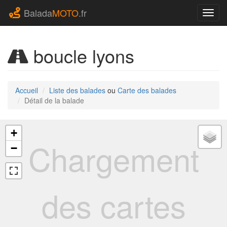
Balada
MOTO
.fr
Navig
boucle lyons
Accueil
Liste des balades
ou
Carte des balades
Détail de la balade
+
Chargement
−
des cartes