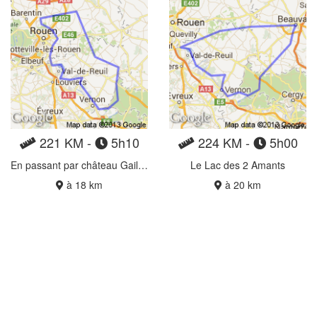
221 KM -
5h10
224 KM -
5h00
En passant par château Gaillard...
Le Lac des 2 Amants
à 18 km
à 20 km