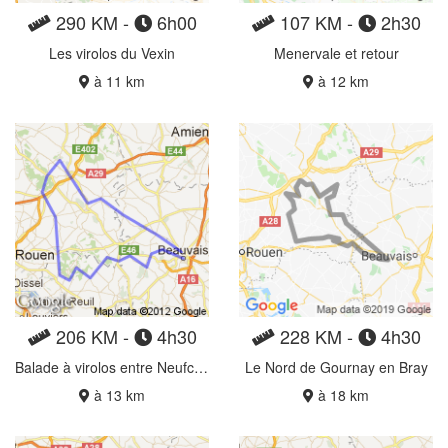
290 KM -
6h00
107 KM -
2h30
Les virolos du Vexin
Menervale et retour
à 11 km
à 12 km
206 KM -
4h30
228 KM -
4h30
Balade à virolos entre Neufchâtel, Lyons-la-Forêt et Beauvais
Le Nord de Gournay en Bray
à 13 km
à 18 km