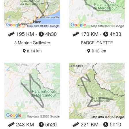
195 KM -
4h30
170 KM -
4h30
8 Menton Guillestre
BARCELONETTE
à 14 km
à 16 km
243 KM -
5h20
221 KM -
5h10