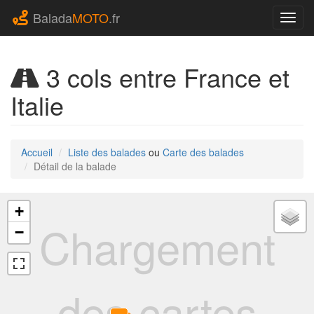
Balada
MOTO
.fr
Navig
3 cols entre France et
Italie
Accueil
Liste des balades
ou
Carte des balades
Détail de la balade
+
Chargement
−
des cartes