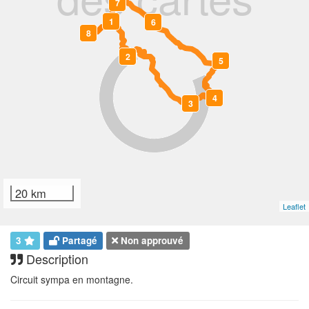
7
1
6
0
8
2
5
4
3
20 km
Leaflet
3
Partagé
Non approuvé
Description
Circuit sympa en montagne.