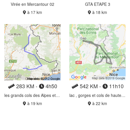
Virée en Mercantour 02
GTA ETAPE 3
à 17 km
à 18 km
283 KM -
4h50
542 KM -
11h10
les grands cols des Alpes etape 3
lac , gorges et cols de hautes provence
à 19 km
à 22 km