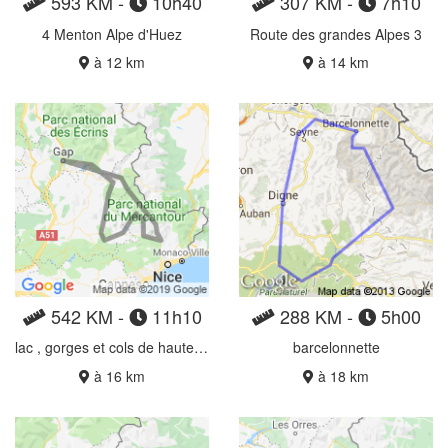
593 KM -
10h40
307 KM -
7h10
4 Menton Alpe d'Huez
Route des grandes Alpes 3
à 12 km
à 14 km
542 KM -
11h10
288 KM -
5h00
lac , gorges et cols de hautes provence
barcelonnette
à 16 km
à 18 km