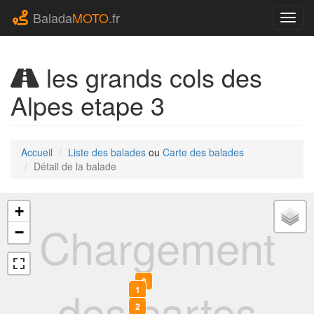
Balada
MOTO
.fr
Navig
les grands cols des
Alpes etape 3
Accueil
Liste des balades
ou
Carte des balades
Détail de la balade
+
Chargement
−
0
des cartes
1
2