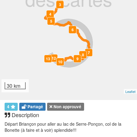
3
4
5
6
7
8
12
13
9
11
10
30 km
Leaflet
4
Partagé
Non approuvé
Description
Départ Briançon pour aller au lac de Serre-Ponçon, col de la
Bonette (à faire et à voir) splendide!!!