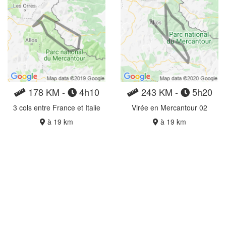
178 KM -
4h10
243 KM -
5h20
3 cols entre France et Italie
Virée en Mercantour 02
à 19 km
à 19 km