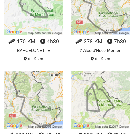
170 KM -
4h30
378 KM -
7h30
BARCELONETTE
7 Alpe d'Huez Menton
à 12 km
à 12 km