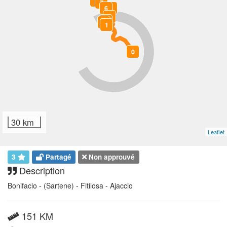
8
7
6
5
4
3
2
1
0
30 km
Leaflet
3
Partagé
Non approuvé
Description
Bonifacio - (Sartene) - Fitilosa - Ajaccio
151 KM