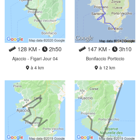
128 KM -
2h50
147 KM -
3h10
Ajaccio - Figari Jour 04
Bonifaccio Porticcio
à 4 km
à 12 km