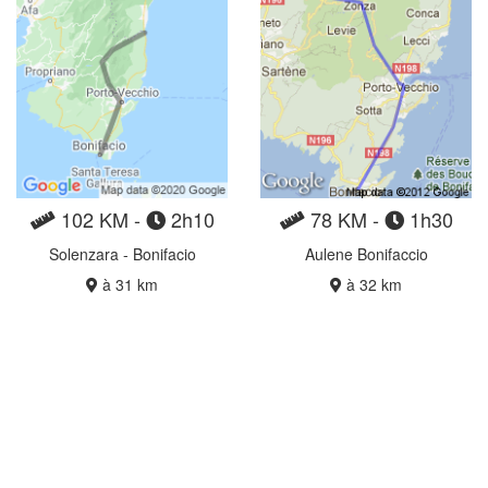
102 KM -
2h10
78 KM -
1h30
Solenzara - Bonifacio
Aulene Bonifaccio
à 31 km
à 32 km