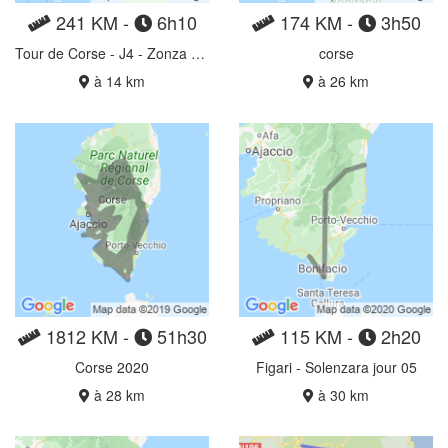
241 KM -
6h10
174 KM -
3h50
Tour de Corse - J4 - Zonza > Ajaccio
corse
à 14 km
à 26 km
1812 KM -
51h30
115 KM -
2h20
Corse 2020
Figari - Solenzara jour 05
à 28 km
à 30 km