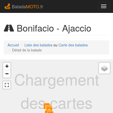
Balada
MOTO
.fr
Navig
Bonifacio - Ajaccio
Accueil
Liste des balades
ou
Carte des balades
Détail de la balade
+
Chargement
−
des cartes
11
10
9