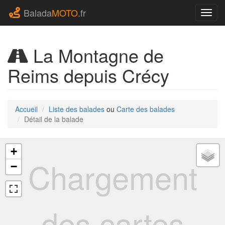
Balada
MOTO
.fr
Navig
La Montagne de
Reims depuis Crécy
Accueil
Liste des balades
ou
Carte des balades
Détail de la balade
+
Chargement
−
des cartes