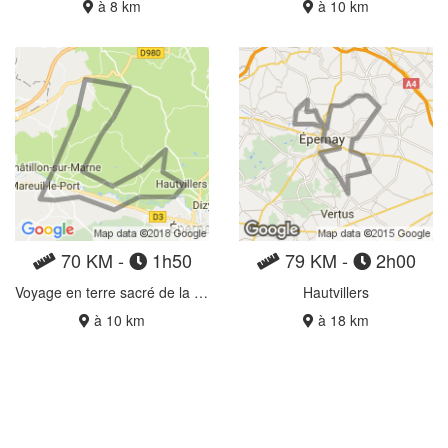
à 8 km
à 10 km
70 KM -
1h50
79 KM -
2h00
Voyage en terre sacré de la Vallée de la Marne
Hautvillers
à 10 km
à 18 km