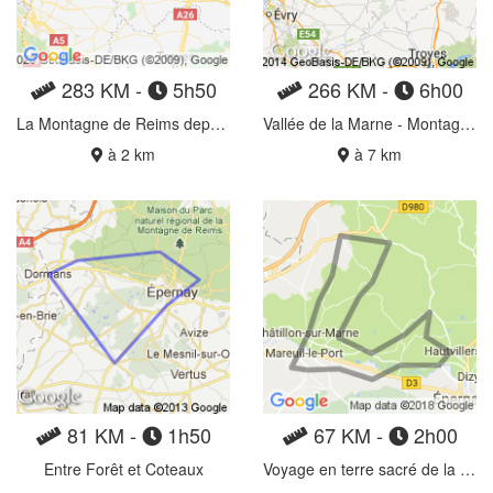
283 KM -
5h50
266 KM -
6h00
La Montagne de Reims depuis Crécy retour Rebais
Vallée de la Marne - Montagne de Reims
à 2 km
à 7 km
81 KM -
1h50
67 KM -
2h00
Entre Forêt et Coteaux
Voyage en terre sacré de la Vallée de la Marne