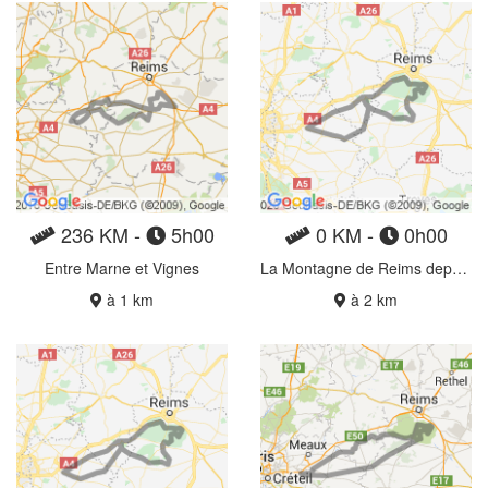
236 KM -
5h00
0 KM -
0h00
Entre Marne et Vignes
La Montagne de Reims depuis Crécy retour Grand Morin
à 1 km
à 2 km