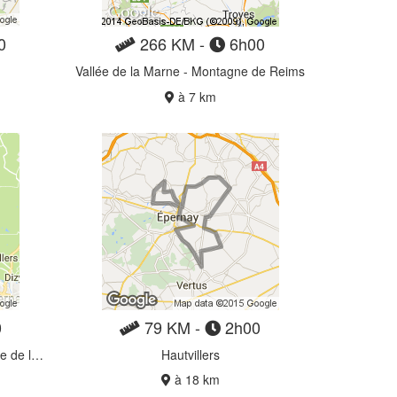
0
266 KM -
6h00
Vallée de la Marne - Montagne de Reims
à 7 km
0
79 KM -
2h00
Voyage en terre sacré de la Vallée de la Marne
Hautvillers
à 18 km