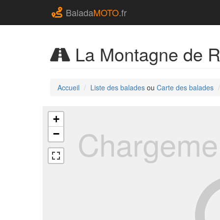
Balada
MOTO
.fr
La Montagne de Re
Accueil
Liste des balades
ou
Carte des balades
+
Chargemen
−