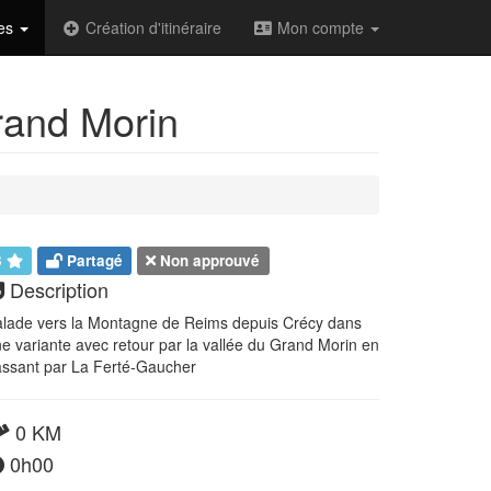
des
Création d'itinéraire
Mon compte
rand Morin
3
Partagé
Non approuvé
Description
lade vers la Montagne de Reims depuis Crécy dans
e variante avec retour par la vallée du Grand Morin en
ssant par La Ferté-Gaucher
0 KM
0h00