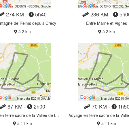
274 KM -
5h40
236 KM -
5h0
ntagne de Reims depuis Crécy
Entre Marne et Vignes
à 2 km
à 2 km
67 KM -
2h00
70 KM -
1h5
Voyage en terre sacré de la Vallée de la Marne
à 11 km
à 11 km