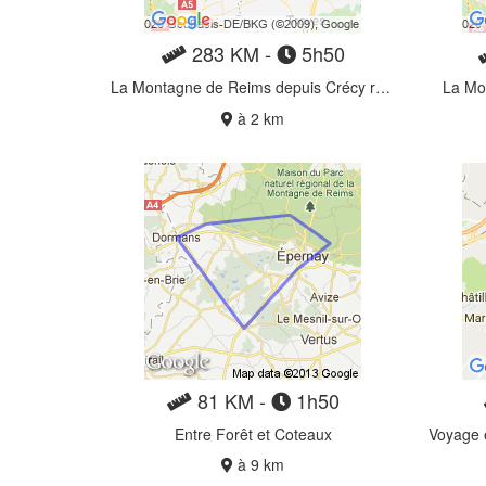
283 KM -
5h50
La Montagne de Reims depuis Crécy retour Rebais
La Mo
à 2 km
81 KM -
1h50
Entre Forêt et Coteaux
à 9 km