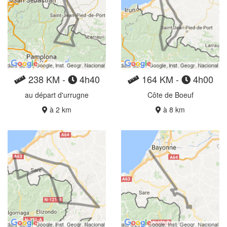
238 KM -
4h40
164 KM -
4h00
au départ d'urrugne
Côte de Boeuf
à 2 km
à 8 km