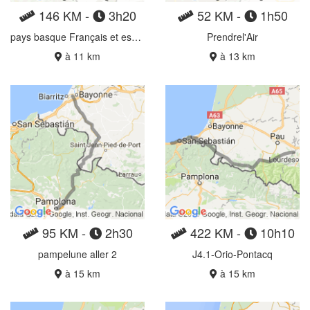
146 KM -
3h20
52 KM -
1h50
pays basque Français et espagnol
Prendrel'Air
à 11 km
à 13 km
95 KM -
2h30
422 KM -
10h10
pampelune aller 2
J4.1-Orio-Pontacq
à 15 km
à 15 km