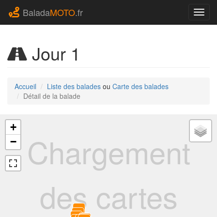
Balada
MOTO
.fr
Navig
Jour 1
Accueil
Liste des balades
ou
Carte des balades
Détail de la balade
+
Chargement
−
des cartes
0
1