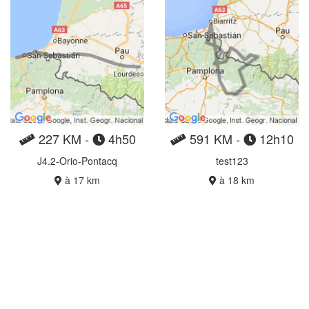
227 KM -
4h50
591 KM -
12h10
J4.2-Orio-Pontacq
test123
à 17 km
à 18 km