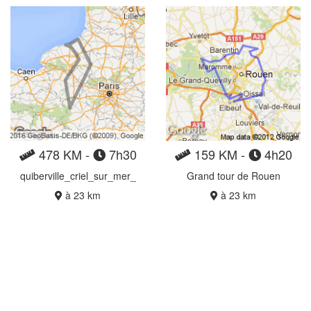
478 KM -
7h30
159 KM -
4h20
quiberville_criel_sur_mer_
Grand tour de Rouen
à 23 km
à 23 km