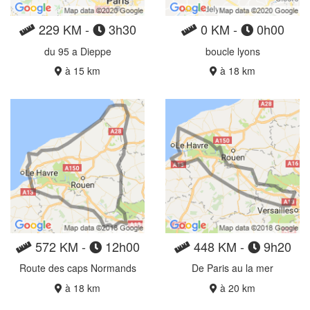
229 KM -
3h30
0 KM -
0h00
du 95 a Dieppe
boucle lyons
à 15 km
à 18 km
572 KM -
12h00
448 KM -
9h20
Route des caps Normands
De Paris au la mer
à 18 km
à 20 km