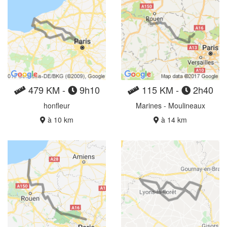
479 KM -
9h10
115 KM -
2h40
honfleur
Marines - Moulineaux
à 10 km
à 14 km