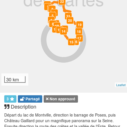
22
23
0
1
2
3
4
5
21
6
20
9
7
8
19
10
13
11
12
14
18
17
16
15
30 km
Leaflet
3
Partagé
Non approuvé
Description
Départ du lac de Montville, direction le barrage de Poses, puis
Château Gaillard pour un magnifique panorama sur la Seine.
Ensuite direction la route des crêtes et la vallée de l'Epte. Retour