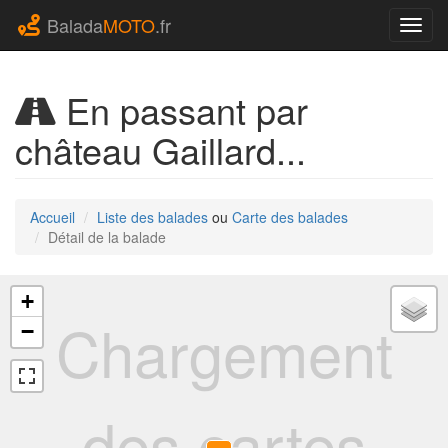
Balada
MOTO
.fr
Navig
En passant par
château Gaillard...
Accueil
Liste des balades
ou
Carte des balades
Détail de la balade
+
Chargement
−
des cartes