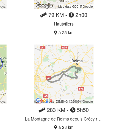
0
79 KM -
2h00
Hautvillers
à 25 km
0
283 KM -
5h50
La Montagne de Reims depuis Crécy retour Rebais
à 28 km