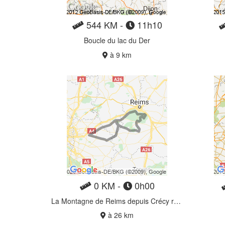
544 KM -
11h10
Boucle du lac du Der
à 9 km
0 KM -
0h00
La Montagne de Reims depuis Crécy retour Grand Morin
à 26 km