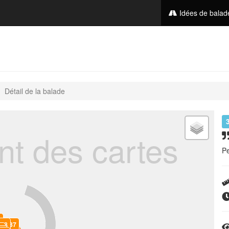
Idées de bala
Détail de la balade
t des cartes
Pe
9
38
37