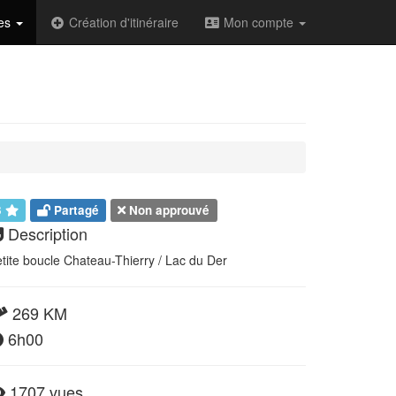
des
Création d'itinéraire
Mon compte
3
Partagé
Non approuvé
Description
tite boucle Chateau-Thierry / Lac du Der
269 KM
6h00
1707 vues