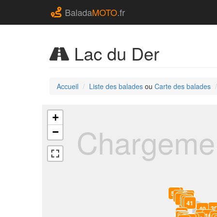
Balada
MOTO
.fr
Lac du Der
Accueil
Liste des balades
ou
Carte des balades
+
Chargemen
−
49
50
0
1
2
48
47
45
46
44
3
43
42
41
3
40
4
15
16
5