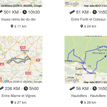
501 KM -
10h30
81 KM -
1h5
troyes reims lac du der
Entre Forêt et Coteaux
à 11 km
à 24 km
236 KM -
5h00
56 KM -
1h5
Entre Marne et Vignes
Hautvillers - Hautvillers
à 27 km
à 28 km