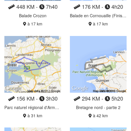
448 KM -
7h40
176 KM -
4h20
Balade Crozon
Balade en Cornouaille (Finistère)
à 17 km
à 17 km
156 KM -
3h30
294 KM -
5h20
Parc naturel régional d'Armorique
Bretagne nord - partie 2
à 31 km
à 42 km