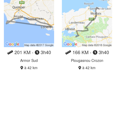
201 KM -
3h40
166 KM -
3h40
Armor Sud
Plougasnou Crozon
à 42 km
à 42 km