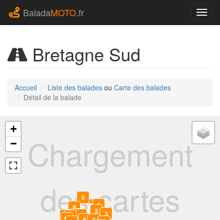
Balada
MOTO
.fr
Navig
Bretagne Sud
Accueil
Liste des balades
ou
Carte des balades
Détail de la balade
+
Chargement
−
des cartes
0
1
9
2
3
8
7
11
10
12
6