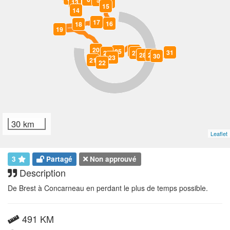
5
13
4
15
14
17
16
18
19
20
26
25
31
24
27
28
29
30
23
21
22
30 km
Leaflet
3
Partagé
Non approuvé
Description
De Brest à Concarneau en perdant le plus de temps possible.
491 KM